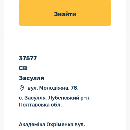
товарів для
саду
Знайти
37577
СВ
Засулля
вул. Молодіжна, 78.
с. Засулля, Лубенський р-н,
Полтавська обл.
Академіка Охріменка вул.