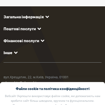
Загальна інформація
Поштові послуги
Фінансові послуги
Інше
вул.Хрещатик, 22, м.Київ, Україна, 01001
ukrposhta@ukrposhta.ua
Файли cookie та політика конфіденційності
Вебсайт Укрпошти використовує файли cookie, які допомагають нам
зробити сайт більш швидким, зручним та функціональним.