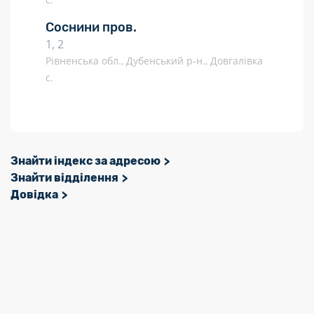
Соснини пров.
1, 2
Рівненська обл., Дубенський р-н., Довгалівка
с.
Знайти індекс за адресою
Знайти відділення
Довідка