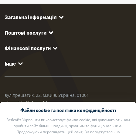
Загальна інформація
Поштові послуги
Фінансові послуги
Інше
вул.Хрещатик, 22, м.Київ, Україна, 01001
ukrposhta@ukrposhta.ua
Файли cookie та політика конфіденційності
Вебсайт Укрпошти використовує файли cookie, які допомагають нам
зробити сайт більш швидким, зручним та функціональним.
Продовжуючи переглядати цей сайт, Ви погоджуєтесь на