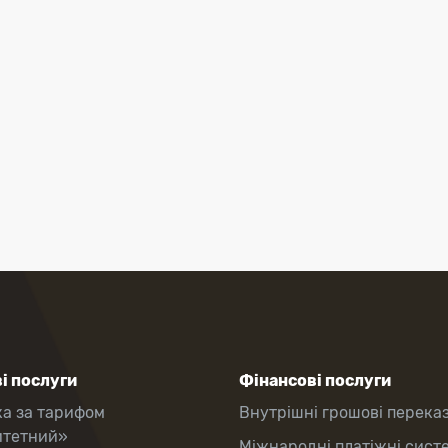
і послуги
Фінансові послуги
ка за тарифом
Внутрішні грошові перека
итетний»
Міжнародні платіжні сист