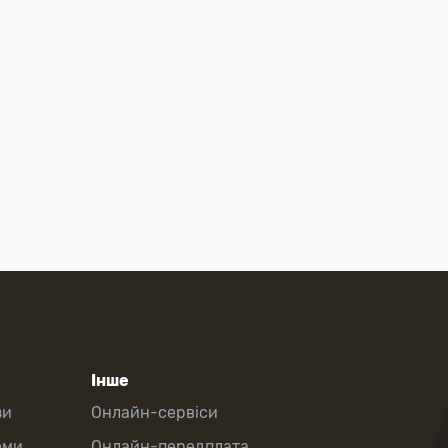
Інше
зи
Онлайн-сервіси
еми
Онлайн-передплата