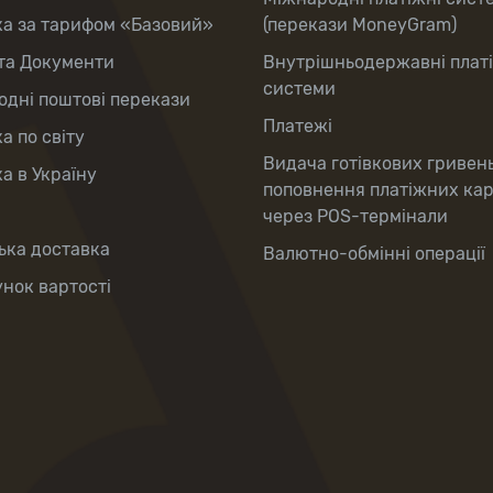
ка за тарифом «Базовий»
(перекази MoneyGram)
та Документи
Внутрішньодержавні плат
системи
дні поштові перекази
Платежі
а по світу
Видача готівкових гривен
а в Україну
поповнення платіжних ка
через POS-термінали
ька доставка
Валютно-обмінні операції
нок вартості