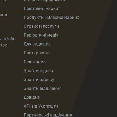
Поштовий маркет
іжні
Продукти «Власної марки»
Страхові послуги
Періодичні медіа
ь та/або
Для видавців
рток
Посткросинг
Секограма
Знайти індекс
Знайти адресу
Знайти відділення
Довідка
API від Укрпошти
Партнерські відділення