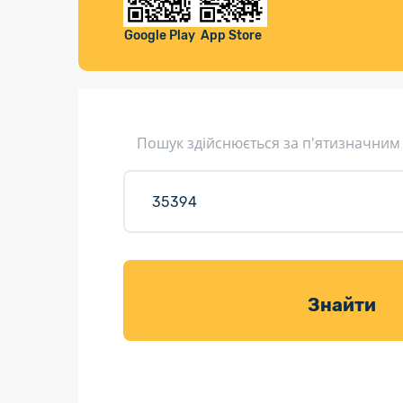
Компенса
Листи та листівки
Google Play
App Store
Кур’єрська доставка
Паковання
Доставка з інтернет-магазинів
Пошук здійснюється за п'ятизначним
Доставка товарів для саду
Знайти