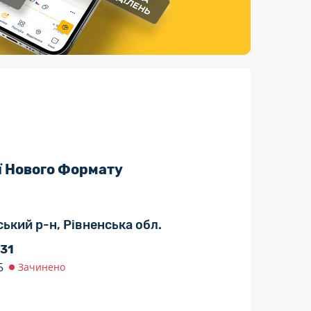
Страхові послуги
Каталог «Укрпошта Маркет»
ї Нового Формату
ський р-н, Рівненська обл.
 31
5
Зачинено