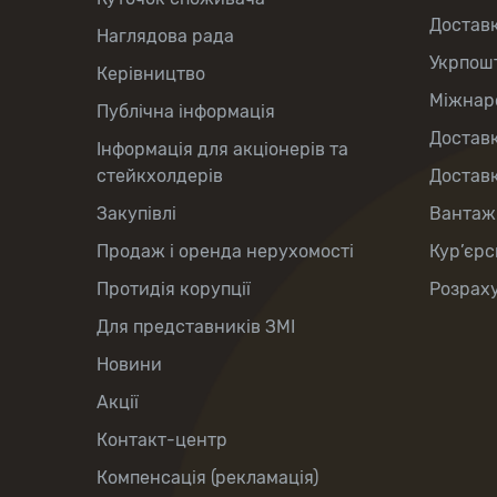
Достав
Наглядова рада
Укрпош
Керівництво
Міжнаро
Публічна інформація
Доставк
Інформація для акціонерів та
стейкхолдерів
Доставк
Закупівлі
Вантаж
Продаж і оренда нерухомості
Кур’єрс
Протидія корупції
Розраху
Для представників ЗМІ
Новини
Акції
Контакт-центр
Компенсація (рекламація)