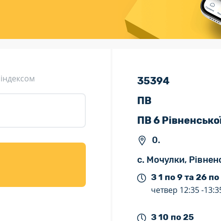
ція (рекламація)
Валютно-обмінні операції
 індексом
35394
ПВ
ПВ 6 Рівненсько
0.
с. Мочулки, Рівнен
З 1 по 9 та 26 по
четвер
12:35 -
13:3
З 10 по 25