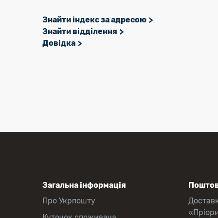
Знайти індекс за адресою
Знайти відділення
Довідка
Загальна інформація
Поштов
Про Укрпошту
Достав
«Пріор
Куточок споживача