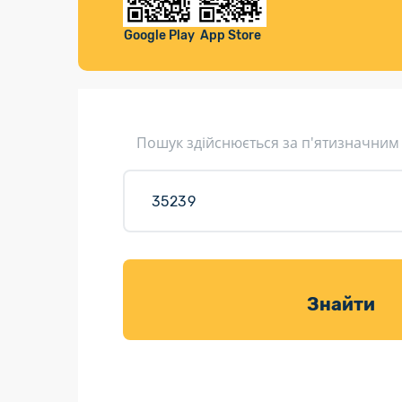
Компенса
Листи та листівки
Google Play
App Store
Кур’єрська доставка
Паковання
Доставка з інтернет-магазинів
Пошук здійснюється за п'ятизначним
Доставка товарів для саду
Знайти