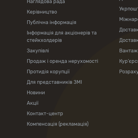
Наглядова рада
Укрпош
Керівництво
Міжнаро
Публічна інформація
Доставк
Інформація для акціонерів та
стейкхолдерів
Доставк
Закупівлі
Вантаж
Продаж і оренда нерухомості
Кур’єрс
Протидія корупції
Розраху
Для представників ЗМІ
Новини
Акції
Контакт-центр
Компенсація (рекламація)