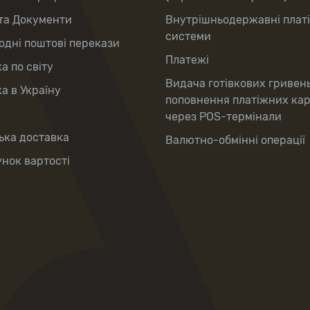
та Документи
Внутрішньодержавні плат
системи
дні поштові перекази
Платежі
а по світу
Видача готівкових гривен
а в Україну
поповнення платіжних ка
через POS-термінали
ька доставка
Валютно-обмінні операції
нок вартості