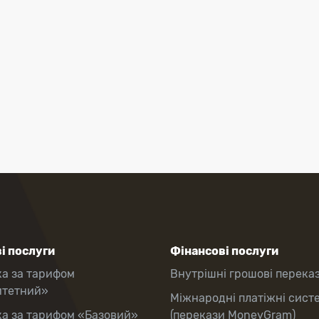
і послуги
Фінансові послуги
ка за тарифом
Внутрішні грошові перека
итетний»
Міжнародні платіжні сист
ка за тарифом «Базовий»
(перекази MoneyGram)