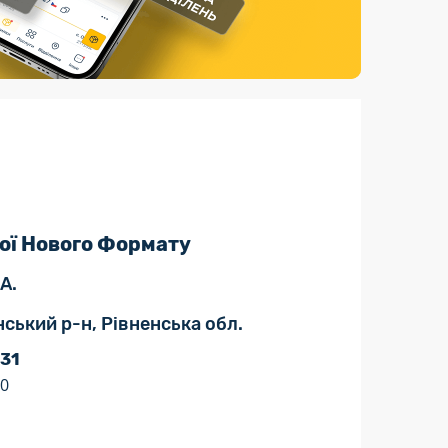
Страхові послуги
Каталог «Укрпошта Маркет»
ої Нового Формату
А.
ський р-н, Рівненська обл.
 31
40