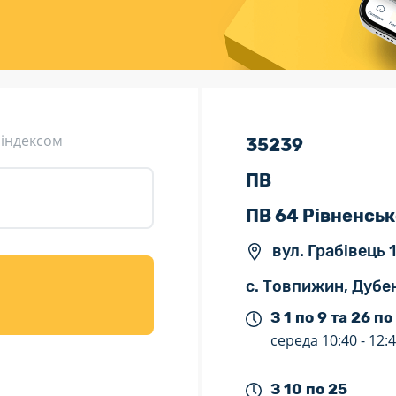
ція (рекламація)
Валютно-обмінні операції
 індексом
35239
ПВ
ПВ 64 Рівненськ
вул. Грабівець 1
с. Товпижин, Дубен
З 1 по 9 та 26 по
середа
10:40 -
12:
З 10 по 25