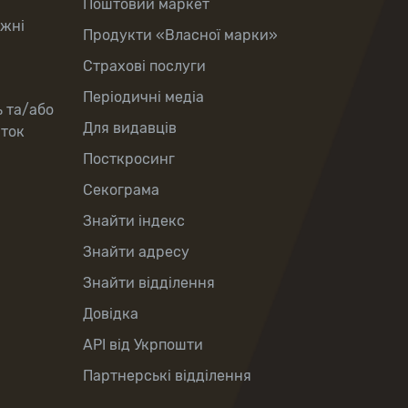
Поштовий маркет
іжні
Продукти «Власної марки»
Страхові послуги
Періодичні медіа
ь та/або
Для видавців
рток
Посткросинг
Секограма
Знайти індекс
Знайти адресу
Знайти відділення
Довідка
API від Укрпошти
Партнерські відділення