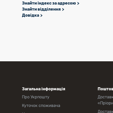
Знайти індекс за адресою
Знайти відділення
Довідка
Загальна інформація
Поштов
Про Укрпошту
Достав
«Пріор
Куточок споживача
Достав