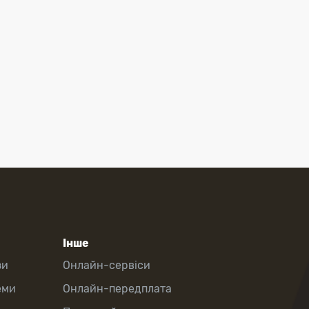
Інше
зи
Онлайн-сервіси
еми
Онлайн-передплата