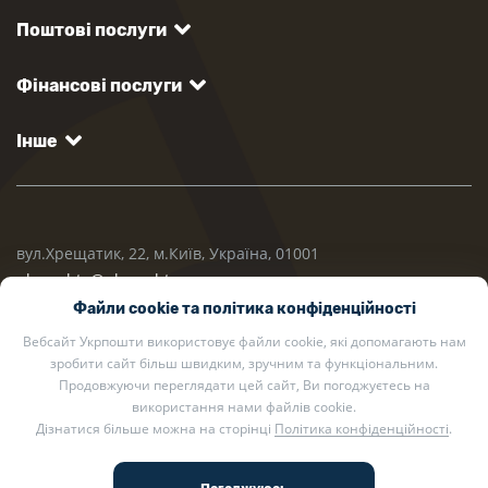
Поштові послуги
Фінансові послуги
Інше
вул.Хрещатик, 22, м.Київ, Україна, 01001
ukrposhta@ukrposhta.ua
Файли cookie та політика конфіденційності
Вебсайт Укрпошти використовує файли cookie, які допомагають нам
зробити сайт більш швидким, зручним та функціональним.
Продовжуючи переглядати цей сайт, Ви погоджуєтесь на
використання нами файлів cookie.
Дізнатися більше можна на сторінці
Політика конфіденційності
.
2002 — 2026 Укрпошта. Всі права захищено.