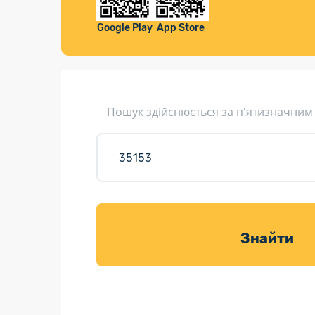
Компенса
Листи та листівки
Google Play
App Store
Кур’єрська доставка
Паковання
Доставка з інтернет-магазинів
Пошук здійснюється за п'ятизначним
Доставка товарів для саду
Знайти