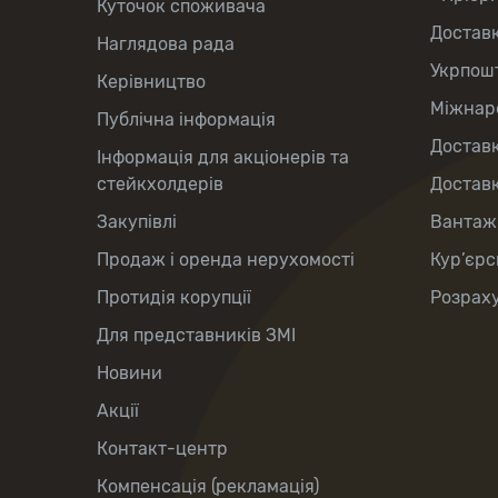
Куточок споживача
Достав
Наглядова рада
Укрпош
Керівництво
Міжнаро
Публічна інформація
Доставк
Інформація для акціонерів та
стейкхолдерів
Доставк
Закупівлі
Вантаж
Продаж і оренда нерухомості
Кур’єрс
Протидія корупції
Розраху
Для представників ЗМІ
Новини
Акції
Контакт-центр
Компенсація (рекламація)