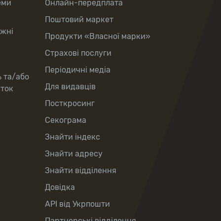
еми
Онлайн-передплата
Поштовий маркет
іжні
Продукти «Власної марки»
Страхові послуги
Періодичні медіа
ь та/або
Для видавців
рток
Посткросинг
Секограма
Знайти індекс
Знайти адресу
Знайти відділення
Довідка
API від Укрпошти
Партнерські відділення