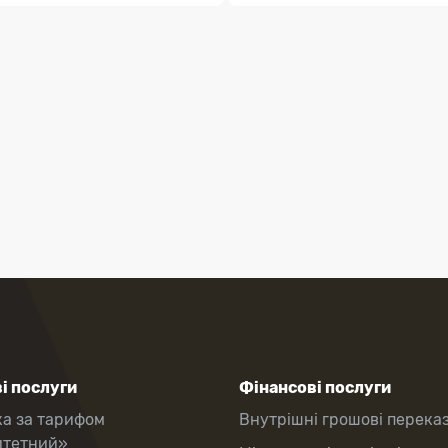
і послуги
Фінансові послуги
ка за тарифом
Внутрішні грошові перека
итетний»