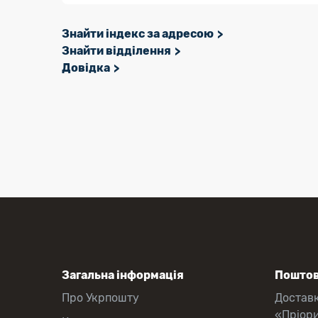
Знайти індекс за адресою
Знайти відділення
Довідка
Загальна інформація
Поштов
Про Укрпошту
Достав
«Пріор