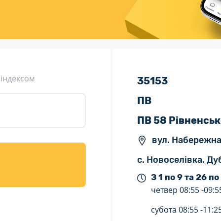
ція (рекламація)
Валютно-обмінні операції
 індексом
35153
ПВ
ПВ 58 Рівненськ
вул. Набережна 
с. Новоселівка, Ду
З 1 по 9 та 26 по
четвер
08:55 -
09:5
субота
08:55 -
11:2