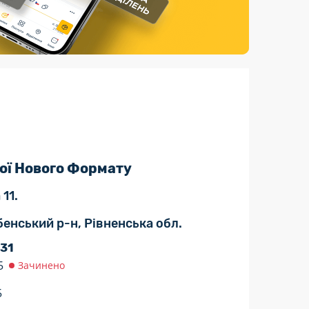
Страхові послуги
Каталог «Укрпошта Маркет»
ої Нового Формату
11.
бенський р-н, Рівненська обл.
 31
5
Зачинено
5