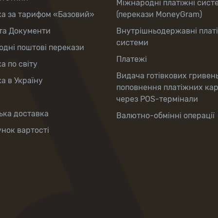
Міжнародні платіжні сист
ка за тарифом «Базовий»
(перекази MoneyGram)
та Документи
Внутрішньодержавні плат
системи
дні поштові перекази
Платежі
а по світу
Видача готівкових гривен
а в Україну
поповнення платіжних ка
через POS-термінали
ька доставка
Валютно-обмінні операції
нок вартості