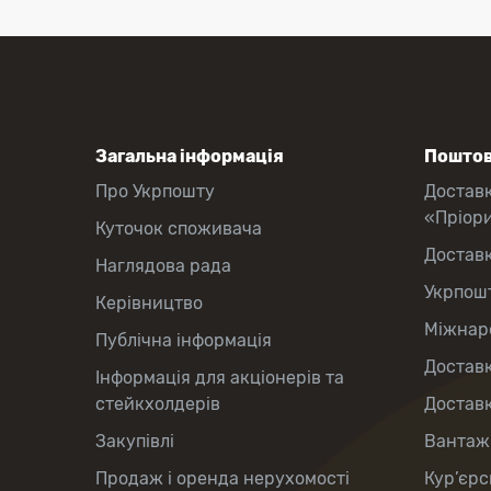
Загальна інформація
Поштов
Про Укрпошту
Достав
«Пріор
Куточок споживача
Достав
Наглядова рада
Укрпош
Керівництво
Міжнаро
Публічна інформація
Доставк
Інформація для акціонерів та
стейкхолдерів
Доставк
Закупівлі
Вантаж
Продаж і оренда нерухомості
Кур’єрс