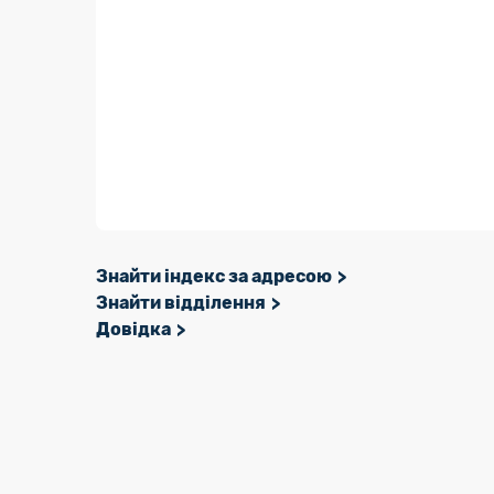
Знайти індекс за адресою
Знайти відділення
Довідка