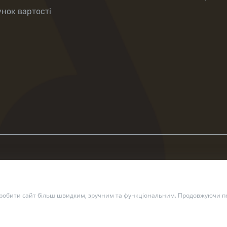
нок вартості
зробити сайт більш швидким, зручним та функціональним. Продовжуючи пе
2 — 2026 Укрпошта. Всі права захищено.
Політика конфіденційн