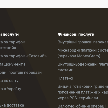
і послуги
Фінансові послуги
ка за тарифом
Внутрішні грошові перека
итетний»
Міжнародні платіжні сист
ка за тарифом «Базовий»
(перекази MoneyGram)
та Документи
Внутрішньодержавні плат
системи
дні поштові перекази
Платежі
а по світу
Видача готівкових гривен
а в Україну
поповнення платіжних ка
через POS-термінали
ька доставка
Валютно-обмінні операції