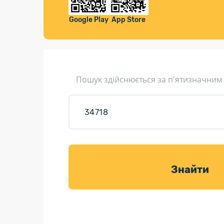
Компенса
Листи та листівки
Google Play
App Store
Кур’єрська доставка
Паковання
Доставка з інтернет-магазинів
Пошук здійснюється за п'ятизначним
Доставка товарів для саду
Знайти