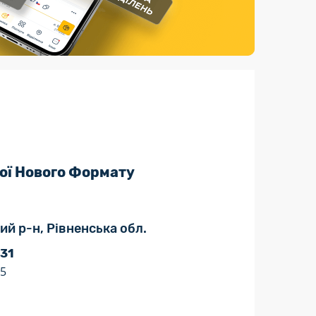
Страхові послуги
Каталог «Укрпошта Маркет»
ої Нового Формату
кий р-н, Рівненська обл.
 31
15