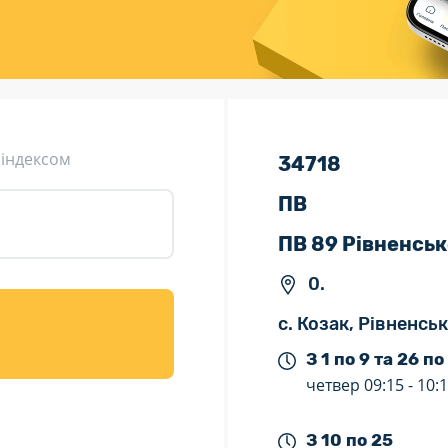
ція (рекламація)
Валютно-обмінні операції
 індексом
34718
ПВ
ПВ 89 Рівненськ
0.
с. Козак, Рівненсь
З 1 по 9 та 26 по
четвер
09:15 -
10:
З 10 по 25