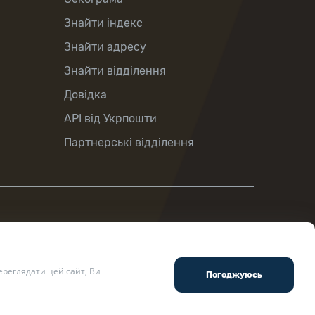
Знайти індекс
Знайти адресу
Знайти відділення
Довідка
API від Укрпошти
Партнерські відділення
реглядати цей сайт, Ви
ості
.