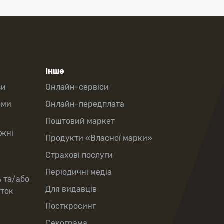
Інше
зи
Онлайн-сервіси
еми
Онлайн-передплата
Поштовий маркет
іжні
Продукти «Власної марки»
Страхові послуги
Періодичні медіа
ь та/або
Для видавців
рток
Посткросинг
Секограма