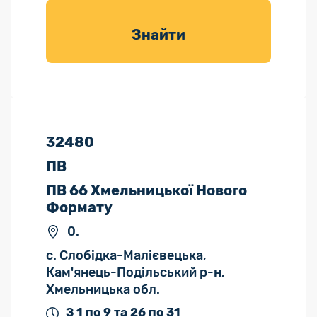
товарів для
саду
Знайти
32480
ПВ
ПВ 66 Хмельницької Нового
Формату
0.
с. Слобідка-Малієвецька,
Кам'янець-Подільський р-н,
Хмельницька обл.
З 1 по 9 та 26 по 31