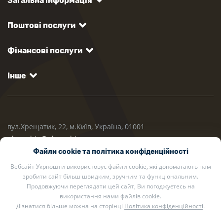
Загальна інформація
Поштові послуги
Фінансові послуги
Інше
вул.Хрещатик, 22, м.Київ, Україна, 01001
ukrposhta@ukrposhta.ua
Файли cookie та політика конфіденційності
Вебсайт Укрпошти використовує файли cookie, які допомагають нам
зробити сайт більш швидким, зручним та функціональним.
Продовжуючи переглядати цей сайт, Ви погоджуєтесь на
використання нами файлів cookie.
Дізнатися більше можна на сторінці
Політика конфіденційності
.