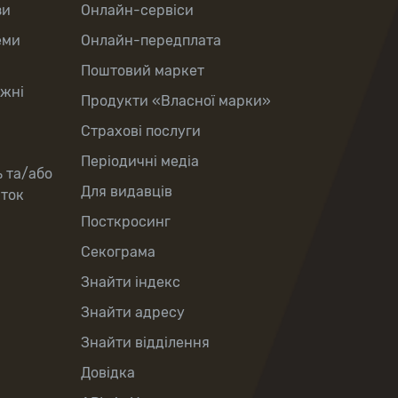
зи
Онлайн-сервіси
еми
Онлайн-передплата
Поштовий маркет
іжні
Продукти «Власної марки»
Страхові послуги
Періодичні медіа
ь та/або
Для видавців
рток
Посткросинг
Секограма
Знайти індекс
Знайти адресу
Знайти відділення
Довідка