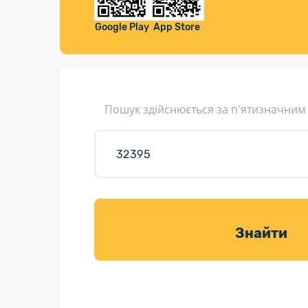
Компенса
Листи та листівки
Google Play
App Store
Кур’єрська доставка
Паковання
Доставка з інтернет-магазинів
Пошук здійснюється за п'ятизначним
Доставка товарів для саду
Знайти