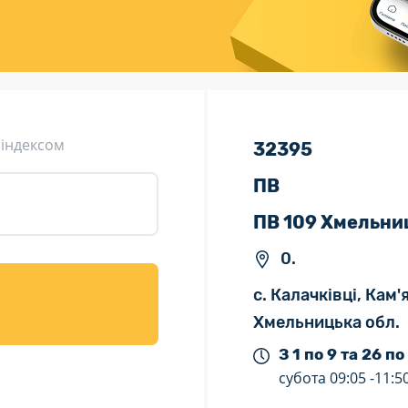
ція (рекламація)
Валютно-обмінні операції
 індексом
32395
ПВ
ПВ 109 Хмельни
0.
с. Калачківці, Кам
Хмельницька обл.
З 1 по 9 та 26 по
субота
09:05 -
11:5