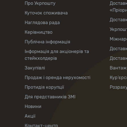
Про Укрпошту
Достав
«Пріор
Куточок споживача
Достав
Наглядова рада
Укрпош
Керівництво
Міжнаро
Публічна інформація
Доставк
Інформація для акціонерів та
стейкхолдерів
Доставк
Закупівлі
Вантаж
Продаж і оренда нерухомості
Кур’єрс
Протидія корупції
Розраху
Для представників ЗМІ
Новини
Акції
Контакт-центр