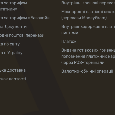
ка за тарифом
Внутрішні грошові перека
итетний»
Міжнародні платіжні сист
ка за тарифом «Базовий»
(перекази MoneyGram)
та Документи
Внутрішньодержавні плат
системи
дні поштові перекази
Платежі
а по світу
Видача готівкових гривен
а в Україну
поповнення платіжних ка
через POS-термінали
ька доставка
Валютно-обмінні операції
нок вартості