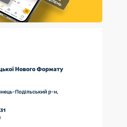
Страхові послуги
Каталог «Укрпошта Маркет»
цької Нового Формату
'янець-Подільський р-н,
 31
0