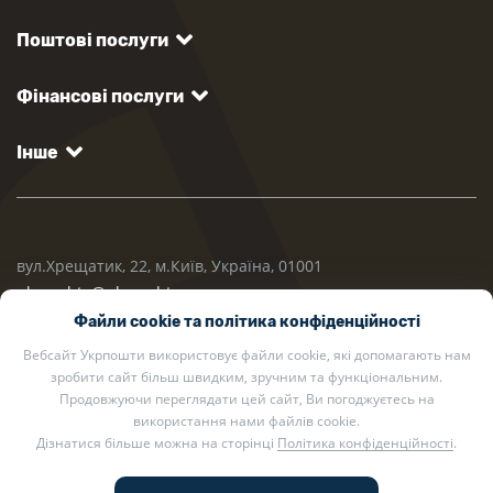
Поштові послуги
Фінансові послуги
Інше
вул.Хрещатик, 22, м.Київ, Україна, 01001
ukrposhta@ukrposhta.ua
Файли cookie та політика конфіденційності
Вебсайт Укрпошти використовує файли cookie, які допомагають нам
зробити сайт більш швидким, зручним та функціональним.
Продовжуючи переглядати цей сайт, Ви погоджуєтесь на
використання нами файлів cookie.
Дізнатися більше можна на сторінці
Політика конфіденційності
.
2002 — 2026 Укрпошта. Всі права захищено.