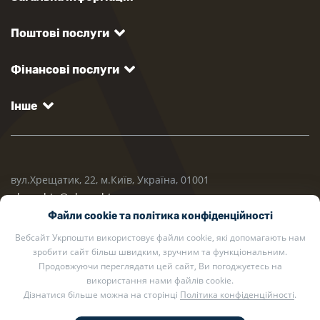
Поштові послуги
Фінансові послуги
Інше
вул.Хрещатик, 22, м.Київ, Україна, 01001
ukrposhta@ukrposhta.ua
Файли cookie та політика конфіденційності
Вебсайт Укрпошти використовує файли cookie, які допомагають нам
зробити сайт більш швидким, зручним та функціональним.
Продовжуючи переглядати цей сайт, Ви погоджуєтесь на
використання нами файлів cookie.
Дізнатися більше можна на сторінці
Політика конфіденційності
.