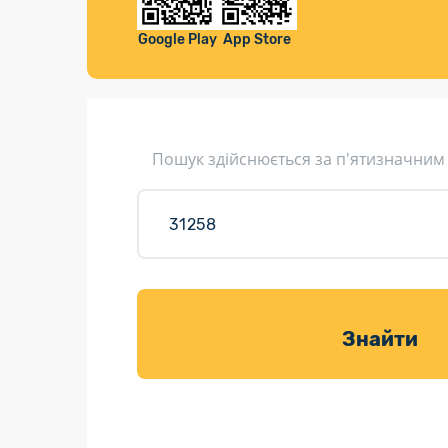
Компенса
Листи та листівки
Google Play
App Store
Кур’єрська доставка
Паковання
Доставка з інтернет-магазинів
Пошук здійснюється за п'ятизначним
Доставка товарів для саду
Знайти