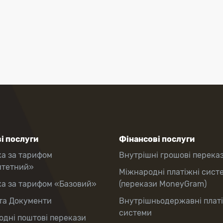
і послуги
Фінансові послуги
ка за тарифом
Внутрішні грошові перека
итетний»
Міжнародні платіжні сист
ка за тарифом «Базовий»
(перекази MoneyGram)
та Документи
Внутрішньодержавні плат
системи
дні поштові перекази