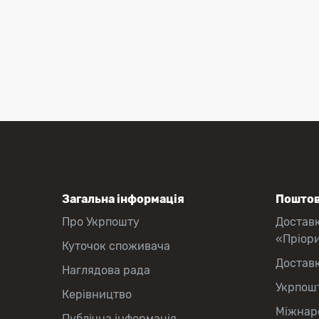
Загальна інформація
Поштов
Про Укрпошту
Достав
«Пріор
Куточок споживача
Достав
Наглядова рада
Укрпош
Керівництво
Міжнаро
Публічна інформація