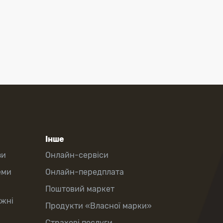
Інше
зи
Онлайн-сервіси
еми
Онлайн-передплата
Поштовий маркет
іжні
Продукти «Власної марки»
Страхові послуги