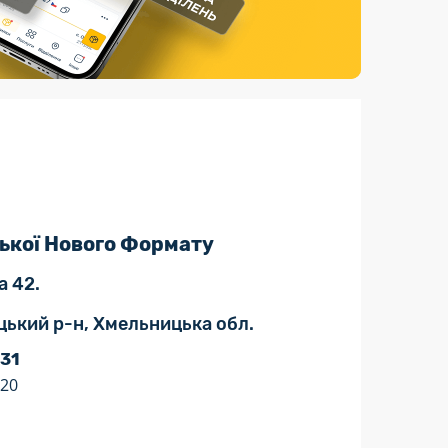
Страхові послуги
Каталог «Укрпошта Маркет»
ької Нового Формату
а 42.
цький р-н, Хмельницька обл.
 31
:20