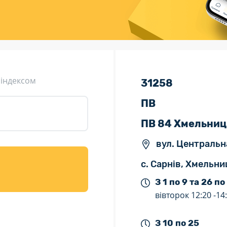
ція (рекламація)
Валютно-обмінні операції
 індексом
31258
ПВ
ПВ 84 Хмельниц
вул. Центральн
с. Сарнів, Хмельни
З 1 по 9 та 26 по
вівторок
12:20 -
14
З 10 по 25