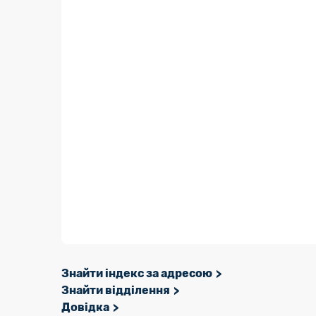
Знайти індекс за адресою
Знайти відділення
Довідка