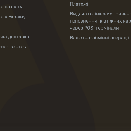
Платежі
а по світу
Видача готівкових гривен
а в Україну
поповнення платіжних ка
через POS-термінали
ька доставка
Валютно-обмінні операції
нок вартості