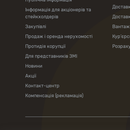
Доставк
Інформація для акціонерів та
стейкхолдерів
Доставк
Закупівлі
Вантаж
Продаж і оренда нерухомості
Кур’єрс
Протидія корупції
Розраху
Для представників ЗМІ
Новини
Акції
Контакт-центр
Компенсація (рекламація)