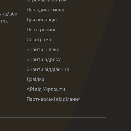
Періодичні медіа
ь та/або
Для видавців
рток
Посткросинг
Секограма
Знайти індекс
Знайти адресу
Знайти відділення
Довідка
API від Укрпошти
Партнерські відділення