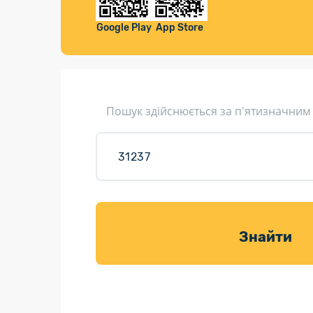
Компенса
Листи та листівки
Google Play
App Store
Кур’єрська доставка
Паковання
Доставка з інтернет-магазинів
Пошук здійснюється за п'ятизначним
Доставка товарів для саду
Знайти