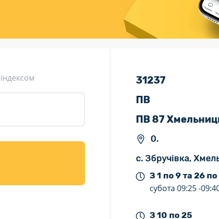
ція (рекламація)
Валютно-обмінні операції
 індексом
31237
ПВ
ПВ 87 Хмельниц
0.
с. Збручівка, Хме
З 1 по 9 та 26 по
субота
09:25 -
09:4
З 10 по 25