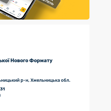
Страхові послуги
Каталог «Укрпошта Маркет»
ької Нового Формату
льницький р-н, Хмельницька обл.
 31
0