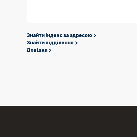
Знайти індекс за адресою
Знайти відділення
Довідка