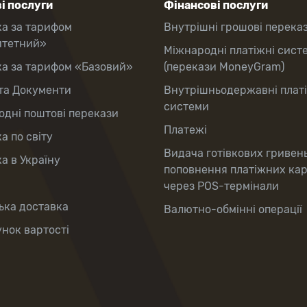
і послуги
Фінансові послуги
ка за тарифом
Внутрішні грошові перека
итетний»
Міжнародні платіжні сист
ка за тарифом «Базовий»
(перекази MoneyGram)
та Документи
Внутрішньодержавні плат
системи
дні поштові перекази
Платежі
а по світу
Видача готівкових гривен
а в Україну
поповнення платіжних ка
через POS-термінали
ька доставка
Валютно-обмінні операції
нок вартості