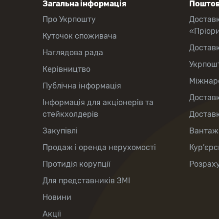
Загальна інформація
Поштов
Про Укрпошту
Достав
«Пріор
Куточок споживача
Достав
Наглядова рада
Укрпош
Керівництво
Міжнаро
Публічна інформація
Доставк
Інформація для акціонерів та
стейкхолдерів
Доставк
Закупівлі
Вантаж
Продаж і оренда нерухомості
Кур’єрс
Протидія корупції
Розраху
Для представників ЗМІ
Новини
Акції