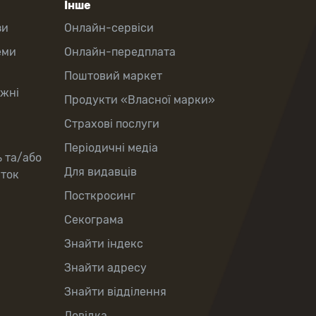
Інше
зи
Онлайн-сервіси
еми
Онлайн-передплата
Поштовий маркет
іжні
Продукти «Власної марки»
Страхові послуги
Періодичні медіа
ь та/або
Для видавців
рток
Посткросинг
Секограма
Знайти індекс
Знайти адресу
Знайти відділення
Довідка