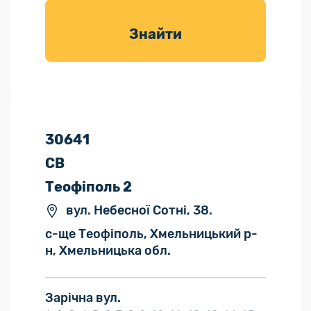
товарів для
саду
Знайти
30641
СВ
Теофіполь 2
вул. Небесної Сотні, 38.
с-ще Теофіполь, Хмельницький р-
н, Хмельницька обл.
Зарічна вул.