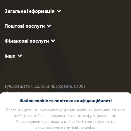
Загальна інформація
Поштові послуги
Фінансові послуги
Інше
вул.Хрещатик, 22, м.Київ, Україна, 01001
ukrposhta@ukrposhta.ua
Файли cookie та політика конфіденційності
Вебсайт Укрпошти використовує файли cookie, які допомагають нам
зробити сайт більш швидким, зручним та функціональним.
Продовжуючи переглядати цей сайт, Ви погоджуєтесь на
використання нами файлів cookie.