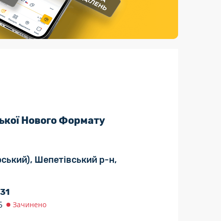
Страхові послуги
Каталог «Укрпошта Маркет»
ької Нового Формату
ірський), Шепетівський р-н,
 31
5
Зачинено