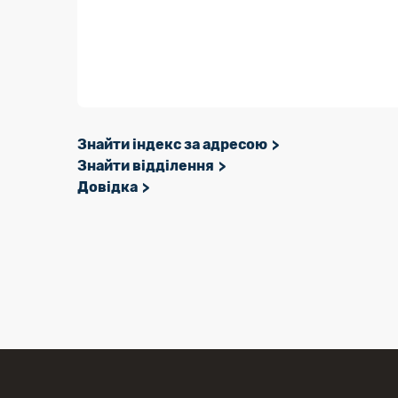
Знайти індекс за адресою
Знайти відділення
Довідка