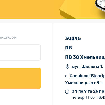
ція (рекламація)
Валютно-обмінні операції
 індексом
30245
ПВ
ПВ 38 Хмельниц
вул. Шкільна 1.
с. Соснівка (Білог
Хмельницька обл.
З 1 по 9 та 26 по
четвер
11:00 -
13:4