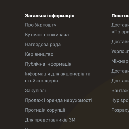
Загальна інформація
Поштов
Про Укрпошту
Достав
«Пріор
Куточок споживача
Достав
Наглядова рада
Укрпош
Керівництво
Міжнаро
Публічна інформація
Доставк
Інформація для акціонерів та
стейкхолдерів
Доставк
Закупівлі
Вантаж
Продаж і оренда нерухомості
Кур’єрс
Протидія корупції
Розраху
Для представників ЗМІ