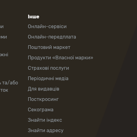
Інше
зи
Онлайн-сервіси
еми
Онлайн-передплата
Поштовий маркет
іжні
Продукти «Власної марки»
Страхові послуги
Періодичні медіа
ь та/або
Для видавців
рток
Посткросинг
Секограма
Знайти індекс
Знайти адресу