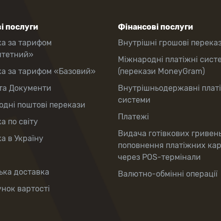
і послуги
Фінансові послуги
ка за тарифом
Внутрішні грошові перека
итетний»
Міжнародні платіжні сист
ка за тарифом «Базовий»
(перекази MoneyGram)
та Документи
Внутрішньодержавні плат
системи
дні поштові перекази
Платежі
а по світу
Видача готівкових гривен
а в Україну
поповнення платіжних ка
через POS-термінали
ька доставка
Валютно-обмінні операції
нок вартості