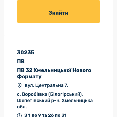
товарів для
саду
Знайти
30235
ПВ
ПВ 32 Хмельницької Нового
Формату
вул. Центральна 7.
с. Воробіївка (Білогірський),
Шепетівський р-н, Хмельницька
обл.
З 1 по 9 та 26 по 31