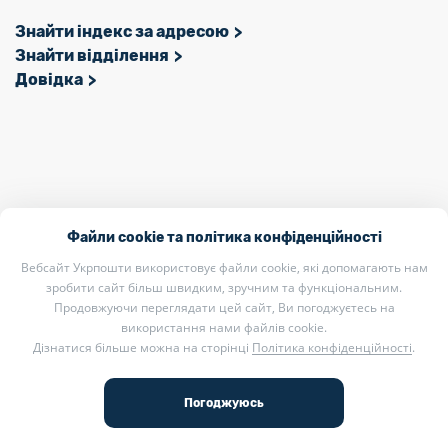
Знайти індекс за адресою
Знайти відділення
Довідка
Файли cookie та політика конфіденційності
Вебсайт Укрпошти використовує файли cookie, які допомагають нам
зробити сайт більш швидким, зручним та функціональним.
Загальна інформація
Продовжуючи переглядати цей сайт, Ви погоджуєтесь на
використання нами файлів cookie.
Дізнатися більше можна на сторінці
Політика конфіденційності
.
Поштові послуги
Фінансові послуги