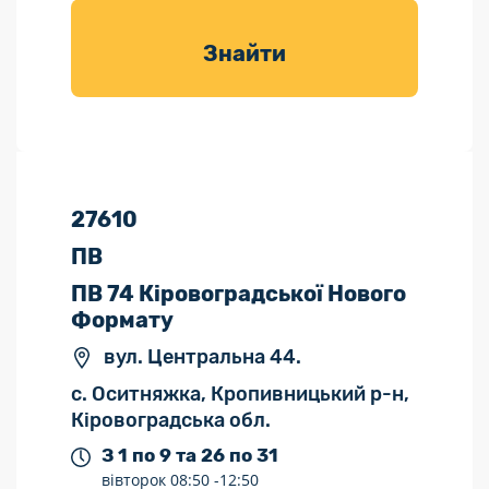
товарів для
саду
Знайти
27610
ПВ
ПВ 74 Кіровоградської Нового
Формату
вул. Центральна 44.
с. Оситняжка, Кропивницький р-н,
Кіровоградська обл.
З 1 по 9 та 26 по 31
вівторок
08:50 -
12:50