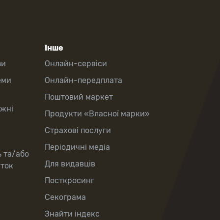
Інше
зи
Онлайн-сервіси
еми
Онлайн-передплата
Поштовий маркет
іжні
Продукти «Власної марки»
Страхові послуги
Періодичні медіа
ь та/або
Для видавців
рток
Посткросинг
Секограма
Знайти індекс