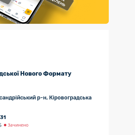
Страхові послуги
Каталог «Укрпошта Маркет»
дської Нового Формату
ксандрійський р-н, Кіровоградська
 31
5
Зачинено