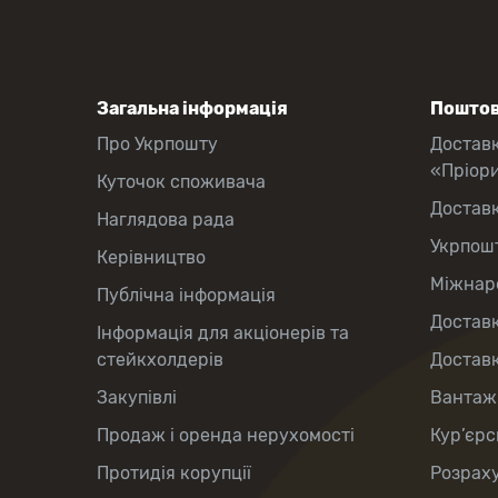
Загальна інформація
Поштов
Про Укрпошту
Достав
«Пріор
Куточок споживача
Достав
Наглядова рада
Укрпош
Керівництво
Міжнаро
Публічна інформація
Доставк
Інформація для акціонерів та
стейкхолдерів
Доставк
Закупівлі
Вантаж
Продаж і оренда нерухомості
Кур’єрс
Протидія корупції
Розраху