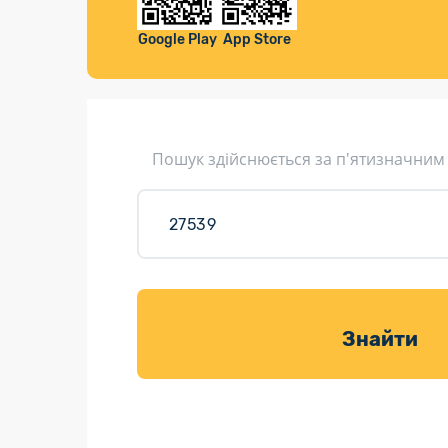
Компенса
Листи та листівки
Google Play
App Store
Кур’єрська доставка
Паковання
Доставка з інтернет-магазинів
Пошук здійснюється за п'ятизначним
Доставка товарів для саду
Знайти