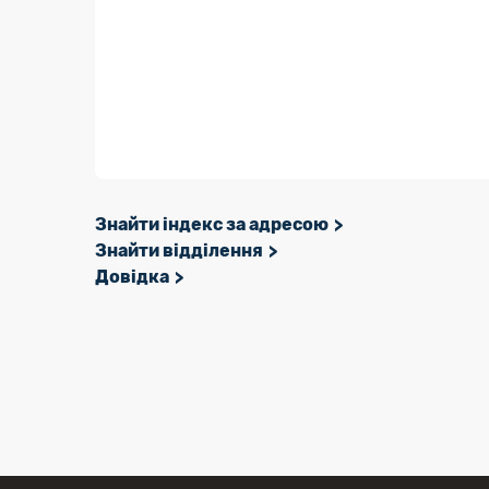
Знайти індекс за адресою
Знайти відділення
Довідка