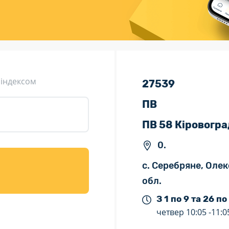
ція (рекламація)
Валютно-обмінні операції
 індексом
27539
ПВ
ПВ 58 Кіровогра
0.
с. Серебряне, Оле
обл.
З 1 по 9 та 26 по
четвер
10:05 -
11:0