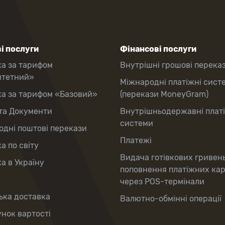
і послуги
Фінансові послуги
ка за тарифом
Внутрішні грошові перека
итетний»
Міжнародні платіжні сист
ка за тарифом «Базовий»
(перекази MoneyGram)
та Документи
Внутрішньодержавні плат
системи
дні поштові перекази
Платежі
а по світу
Видача готівкових гривен
а в Україну
поповнення платіжних ка
через POS-термінали
ька доставка
Валютно-обмінні операції
нок вартості