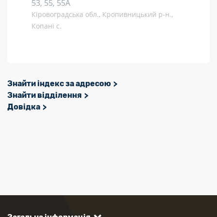
53, 55, 55А
Кіровоградська обл., Кропивницький р-н.,
Копані с.
Знайти індекс за адресою
Знайти відділення
Довідка