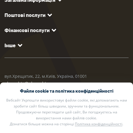
Загальна інформація
Поштові послуги
Фінансові послуги
Інше
вул.Хрещатик, 22, м.Київ, Україна, 01001
ukrposhta@ukrposhta.ua
Файли cookie та політика конфіденційності
Вебсайт Укрпошти використовує файли cookie, які допомагають нам
зробити сайт більш швидким, зручним та функціональним.
Продовжуючи переглядати цей сайт, Ви погоджуєтесь на
використання нами файлів cookie.
Дізнатися більше можна на сторінці
Політика конфіденційності
.