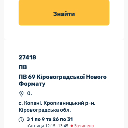
товарів для
саду
Знайти
27418
ПВ
ПВ 69 Кіровоградської Нового
Формату
0.
с. Копані, Кропивницький р-н,
Кіровоградська обл.
З 1 по 9 та 26 по 31
п’ятниця
12:15 -
13:45
Зачинено