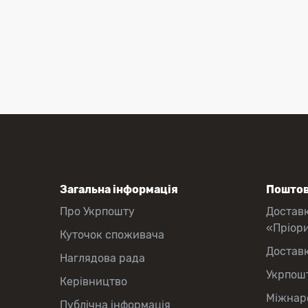
Загальна інформація
Поштов
Про Укрпошту
Достав
«Пріор
Куточок споживача
Достав
Наглядова рада
Укрпош
Керівництво
Міжнаро
Публічна інформація