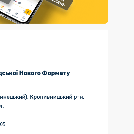
Страхові послуги
Каталог «Укрпошта Маркет»
дської Нового Формату
ринецький), Кропивницький р-н,
л.
:05