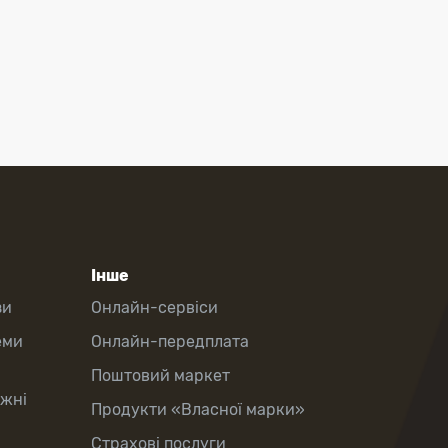
Інше
зи
Онлайн-сервіси
еми
Онлайн-передплата
Поштовий маркет
іжні
Продукти «Власної марки»
Страхові послуги