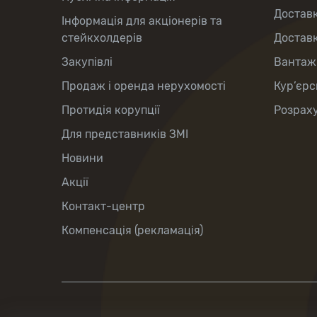
Доставк
Інформація для акціонерів та
стейкхолдерів
Доставк
Закупівлі
Вантаж
Продаж і оренда нерухомості
Кур’єрс
Протидія корупції
Розраху
Для представників ЗМІ
Новини
Акції
Контакт-центр
Компенсація (рекламація)