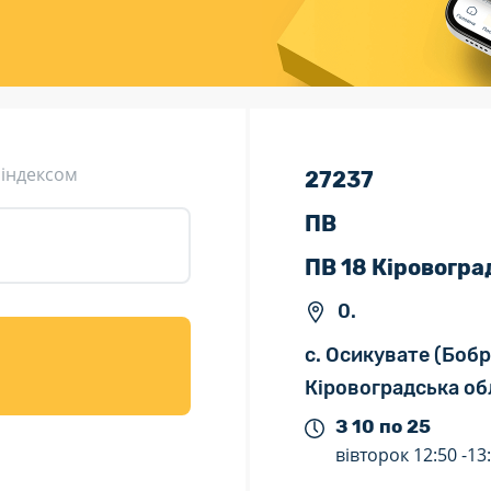
ція (рекламація)
Валютно-обмінні операції
 індексом
27237
ПВ
ПВ 18 Кіровогра
0.
с. Осикувате (Боб
Кіровоградська об
З 10 по 25
вівторок
12:50 -
13