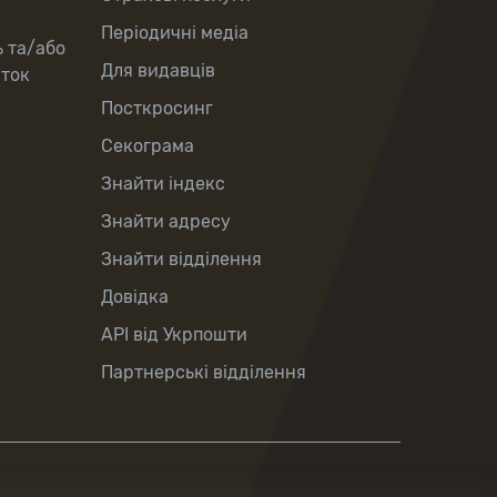
Періодичні медіа
ь та/або
Для видавців
рток
Посткросинг
Секограма
Знайти індекс
Знайти адресу
Знайти відділення
Довідка
API від Укрпошти
Партнерські відділення