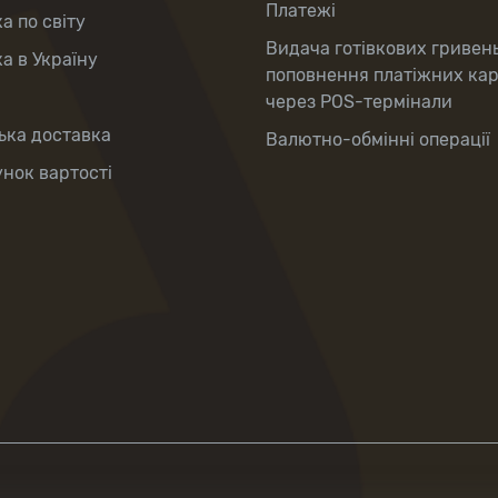
Платежі
а по світу
Видача готівкових гривен
а в Україну
поповнення платіжних ка
через POS-термінали
ька доставка
Валютно-обмінні операції
нок вартості