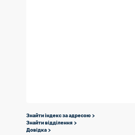
Знайти індекс за адресою
Знайти відділення
Довідка