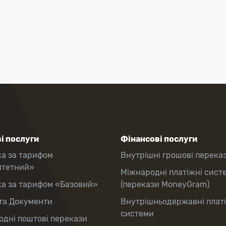
і послуги
Фінансові послуги
ка за тарифом
Внутрішні грошові перека
итетний»
Міжнародні платіжні сист
ка за тарифом «Базовий»
(перекази MoneyGram)
та Документи
Внутрішньодержавні плат
системи
дні поштові перекази