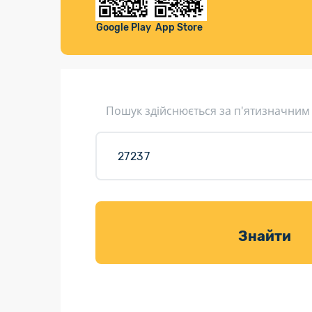
Компенса
Листи та листівки
Google Play
App Store
Кур’єрська доставка
Паковання
Доставка з інтернет-магазинів
Пошук здійснюється за п'ятизначним
Доставка товарів для саду
Знайти