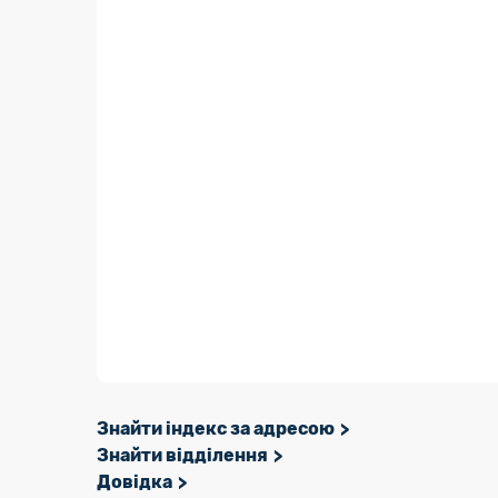
Знайти індекс за адресою
Знайти відділення
Довідка