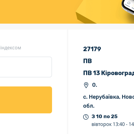
ція (рекламація)
Валютно-обмінні операції
 індексом
27179
ПВ
ПВ 13 Кіровогра
0.
с. Нерубаївка, Нов
обл.
З 10 по 25
вівторок
13:40 -
14