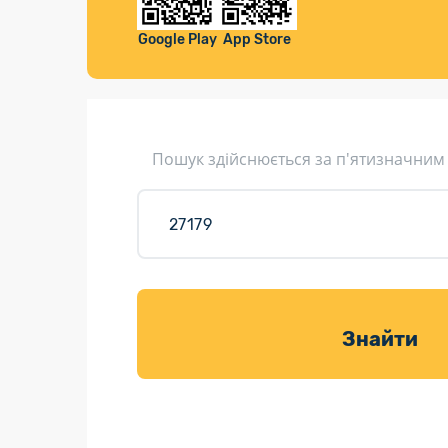
Компенса
Листи та листівки
Google Play
App Store
Кур’єрська доставка
Паковання
Доставка з інтернет-магазинів
Пошук здійснюється за п'ятизначним
Доставка товарів для саду
Знайти