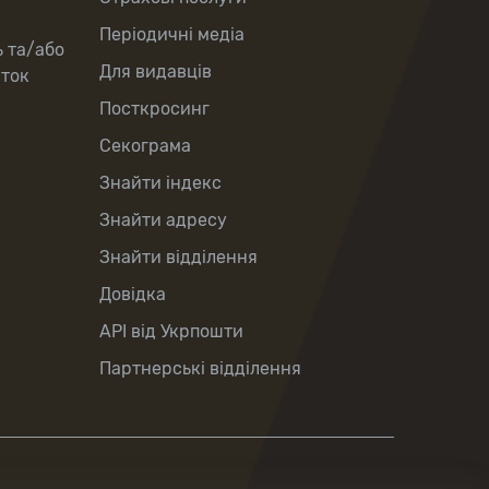
Періодичні медіа
ь та/або
Для видавців
рток
Посткросинг
Секограма
Знайти індекс
Знайти адресу
Знайти відділення
Довідка
API від Укрпошти
Партнерські відділення