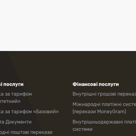
і послуги
Фінансові послуги
ка за тарифом
Внутрішні грошові перека
итетний»
Міжнародні платіжні сист
ка за тарифом «Базовий»
(перекази MoneyGram)
та Документи
Внутрішньодержавні плат
системи
дні поштові перекази