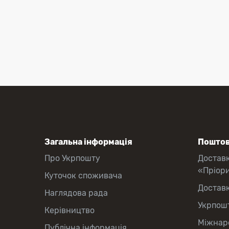
Загальна інформація
Поштов
Про Укрпошту
Достав
«Пріор
Куточок споживача
Достав
Наглядова рада
Укрпош
Керівництво
Міжнаро
Публічна інформація