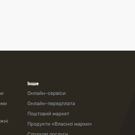
Інше
зи
Онлайн-сервіси
еми
Онлайн-передплата
Поштовий маркет
іжні
Продукти «Власної марки»
Страхові послуги