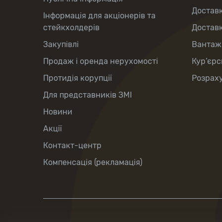
Доставк
Інформація для акціонерів та
стейкхолдерів
Доставк
Закупівлі
Вантаж
Продаж і оренда нерухомості
Кур’єрс
Протидія корупції
Розраху
Для представників ЗМІ
Новини
Акції
Контакт-центр
Компенсація (рекламація)