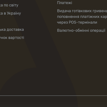
Платежі
а по світу
Видача готівкових гривен
а в Україну
поповнення платіжних ка
через POS-термінали
ька доставка
Валютно-обмінні операції
нок вартості