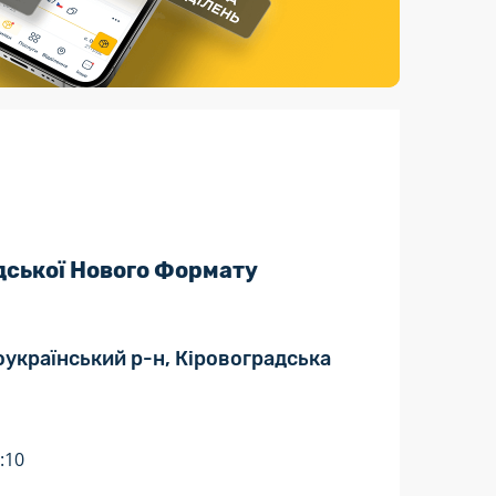
Страхові послуги
Каталог «Укрпошта Маркет»
дської Нового Формату
оукраїнський р-н, Кіровоградська
:10