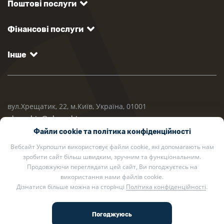
Поштові послуги
Фінансові послуги
Інше
вул.Хрещатик, 22, м.Київ, Україна, 01001
ukrposhta@ukrposhta.ua
Файли cookie та політика конфіденційності
Вебсайт Укрпошти використовує файли cookie, які допомагають нам
зробити сайт більш швидким, зручним та функціональним.
Продовжуючи переглядати цей сайт, Ви погоджуєтесь на
використання нами файлів cookie.
Дізнатися більше можна на сторінці
Політика конфіденційності
.
2002 — 2026 Укрпошта. Всі права захищено.
Політика конфіденційності
.