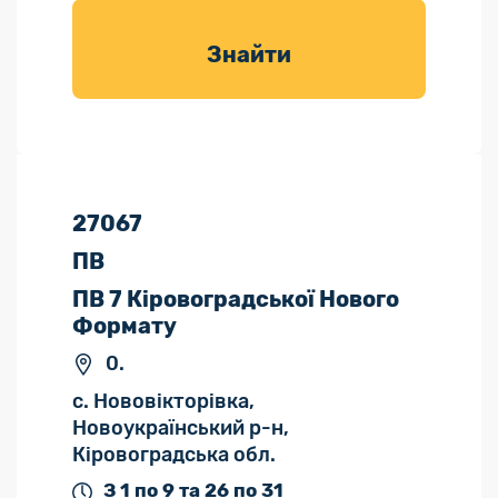
товарів для
саду
Знайти
27067
ПВ
ПВ 7 Кіровоградської Нового
Формату
0.
с. Нововікторівка,
Новоукраїнський р-н,
Кіровоградська обл.
З 1 по 9 та 26 по 31