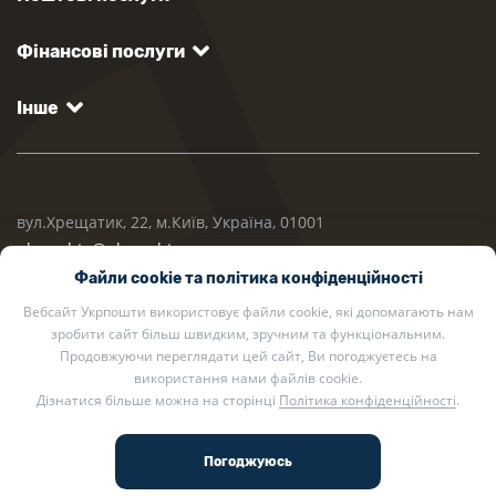
Фінансові послуги
Інше
вул.Хрещатик, 22, м.Київ, Україна, 01001
ukrposhta@ukrposhta.ua
Файли cookie та політика конфіденційності
Вебсайт Укрпошти використовує файли cookie, які допомагають нам
зробити сайт більш швидким, зручним та функціональним.
Продовжуючи переглядати цей сайт, Ви погоджуєтесь на
використання нами файлів cookie.
Дізнатися більше можна на сторінці
Політика конфіденційності
.
2002 — 2026 Укрпошта. Всі права захищено.
Політика конфіденційності
.