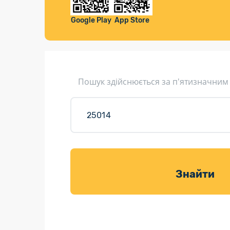
Компенса
Листи та листівки
Google Play
App Store
Кур’єрська доставка
Паковання
Доставка з інтернет-магазинів
Пошук здійснюється за п'ятизначним
Доставка товарів для саду
Знайти