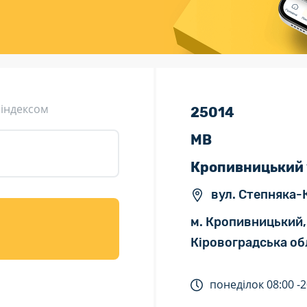
ція (рекламація)
Валютно-обмінні операції
 індексом
25014
МВ
Кропивницький 
вул. Степняка-
м. Кропивницький,
Кіровоградська об
понеділок
08:00 -
2