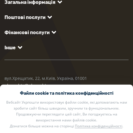
Загальна інформація
Поштові послуги
Фінансові послуги
Інше
вул.Хрещатик, 22, м.Київ, Україна, 01001
ukrposhta@ukrposhta.ua
Файли cookie та політика конфіденційності
Вебсайт Укрпошти використовує файли cookie, які допомагають нам
зробити сайт більш швидким, зручним та функціональним.
Продовжуючи переглядати цей сайт, Ви погоджуєтесь на
використання нами файлів cookie.
Дізнатися більше можна на сторінці
Політика конфіденційності
.