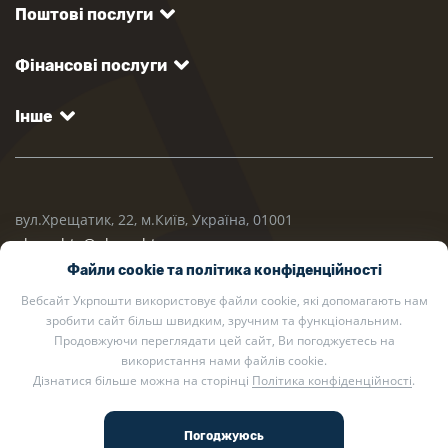
Поштові послуги
Фінансові послуги
Інше
вул.Хрещатик, 22, м.Київ, Україна, 01001
ukrposhta@ukrposhta.ua
Файли cookie та політика конфіденційності
Вебсайт Укрпошти використовує файли cookie, які допомагають нам
зробити сайт більш швидким, зручним та функціональним.
Продовжуючи переглядати цей сайт, Ви погоджуєтесь на
використання нами файлів cookie.
Дізнатися більше можна на сторінці
Політика конфіденційності
.
2002 — 2026 Укрпошта. Всі права захищено.