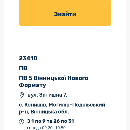
товарів для
саду
Знайти
23410
ПВ
ПВ 5 Вінницької Нового
Формату
вул. Затишна 7.
с. Конищів, Могилів-Подільський
р-н, Вінницька обл.
З 1 по 9 та 26 по 31
середа
09:20 -
10:50