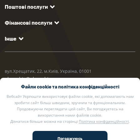
Поштові послуги
Фінансові послуги
Інше
вул.Хрещатик, 22, м.Київ, Україна, 01001
ukrposhta@ukrposhta.ua
Файли cookie та політика конфіденційності
Вебсайт Укрпошти використовує файли cookie, які допомагають нам
зробити сайт більш швидким, зручним та функціональним.
Продовжуючи переглядати цей сайт, Ви погоджуєтесь на
використання нами файлів cookie.
Дізнатися більше можна на сторінці
Політика конфіденційності
.
2002 — 2026 Укрпошта. Всі права захищено.