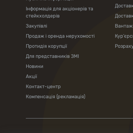
Доставк
Інформація для акціонерів та
стейкхолдерів
Доставк
Закупівлі
Вантаж
Продаж і оренда нерухомості
Кур’єрс
Протидія корупції
Розраху
Для представників ЗМІ
Новини
Акції
Контакт-центр
Компенсація (рекламація)