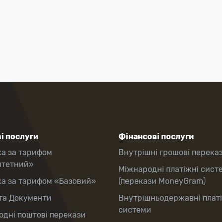
і послуги
Фінансові послуги
ка за тарифом
Внутрішні грошові перека
итетний»
Міжнародні платіжні сист
ка за тарифом «Базовий»
(перекази MoneyGram)
та Документи
Внутрішньодержавні плат
системи
дні поштові перекази