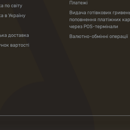
Платежі
а по світу
Видача готівкових гривен
а в Україну
поповнення платіжних ка
через POS-термінали
ька доставка
Валютно-обмінні операції
нок вартості