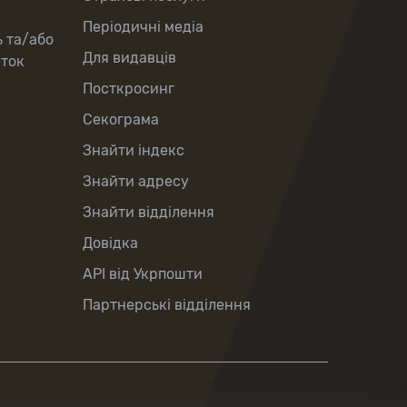
Періодичні медіа
ь та/або
Для видавців
рток
Посткросинг
Секограма
Знайти індекс
Знайти адресу
Знайти відділення
Довідка
API від Укрпошти
Партнерські відділення