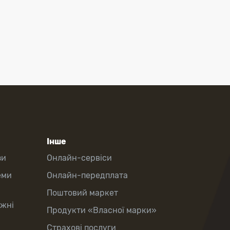
Інше
зи
Онлайн-сервіси
еми
Онлайн-передплата
Поштовий маркет
іжні
Продукти «Власної марки»
Страхові послуги