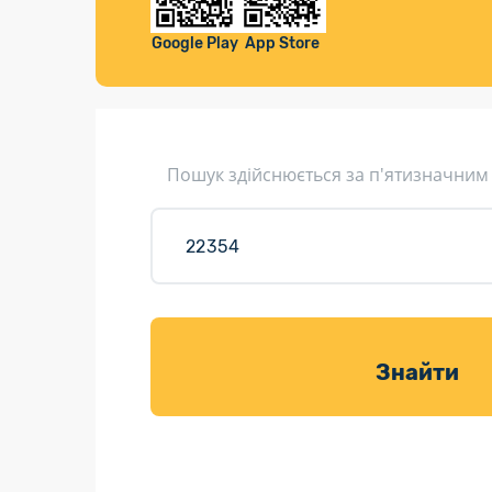
Компенса
Листи та листівки
Google Play
App Store
Кур’єрська доставка
Паковання
Доставка з інтернет-магазинів
Пошук здійснюється за п'ятизначним
Доставка товарів для саду
Знайти