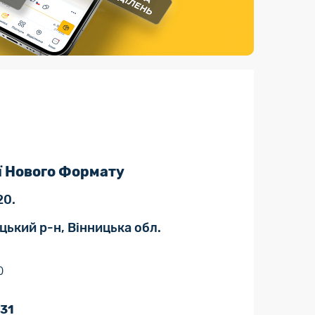
Страхові послуги
Каталог «Укрпошта Маркет»
ї Нового Формату
20.
ицький р-н, Вінницька обл.
0
 31