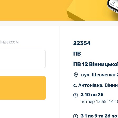
ція (рекламація)
Валютно-обмінні операції
 індексом
22354
ПВ
ПВ 12 Вінницько
вул. Шевченка 
с. Антонівка, Вінн
З 10 по 25
четвер
13:55 -
14:1
З 1 по 9 та 26 по