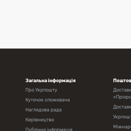
Загальна інформація
Поштов
Про Укрпошту
Достав
«Пріор
Куточок споживача
Достав
Наглядова рада
Укрпош
Керівництво
Міжнаро
Публічна інформація