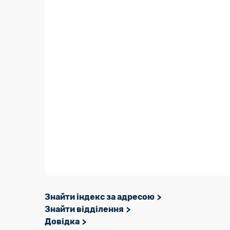
Знайти індекс за адресою
Знайти відділення
Довідка