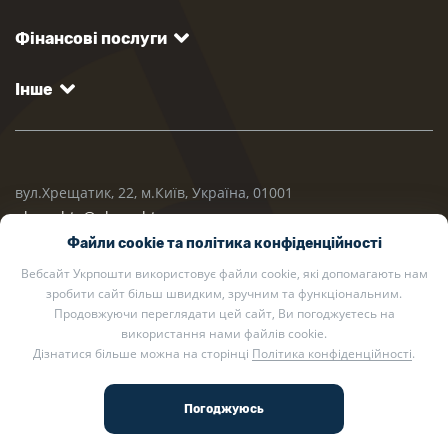
Фінансові послуги
Інше
вул.Хрещатик, 22, м.Київ, Україна, 01001
ukrposhta@ukrposhta.ua
Файли cookie та політика конфіденційності
Вебсайт Укрпошти використовує файли cookie, які допомагають нам
зробити сайт більш швидким, зручним та функціональним.
Продовжуючи переглядати цей сайт, Ви погоджуєтесь на
використання нами файлів cookie.
Дізнатися більше можна на сторінці
Політика конфіденційності
.
2002 — 2026 Укрпошта. Всі права захищено.
Політика конфіденційності
.