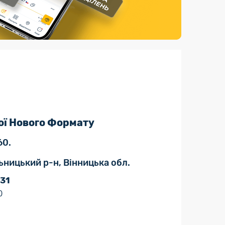
Страхові послуги
Каталог «Укрпошта Маркет»
ої Нового Формату
60.
ьницький р-н, Вінницька обл.
 31
0