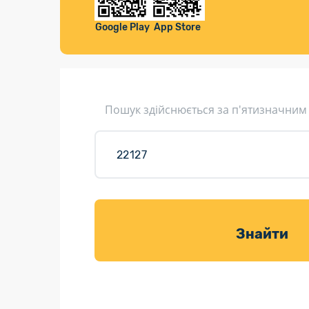
Компенса
Листи та листівки
Google Play
App Store
Кур’єрська доставка
Паковання
Доставка з інтернет-магазинів
Пошук здійснюється за п'ятизначним
Доставка товарів для саду
Знайти