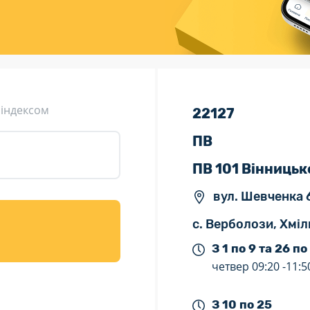
ція (рекламація)
Валютно-обмінні операції
 індексом
22127
ПВ
ПВ 101 Вінницьк
вул. Шевченка 
с. Верболози, Хміл
З 1 по 9 та 26 по
четвер
09:20 -
11:5
З 10 по 25