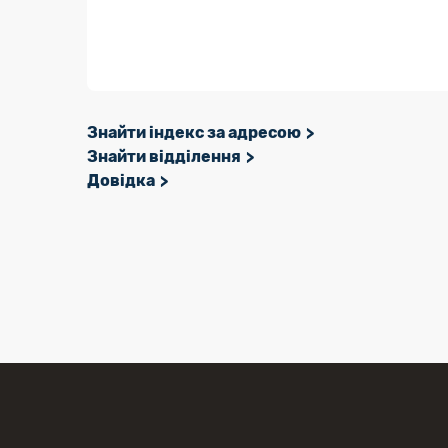
Знайти індекс за адресою
Знайти відділення
Довідка