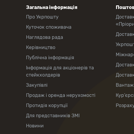
Загальна інформація
Поштов
Про Укрпошту
Достав
«Пріор
Куточок споживача
Достав
Наглядова рада
Укрпош
Керівництво
Міжнаро
Публічна інформація
Доставк
Інформація для акціонерів та
стейкхолдерів
Доставк
Закупівлі
Вантаж
Продаж і оренда нерухомості
Кур’єрс
Протидія корупції
Розраху
Для представників ЗМІ
Новини