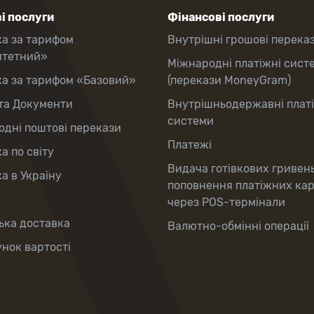
і послуги
Фінансові послуги
ка за тарифом
Внутрішні грошові перека
итетний»
Міжнародні платіжні сист
ка за тарифом «Базовий»
(перекази MoneyGram)
та Документи
Внутрішньодержавні плат
системи
дні поштові перекази
Платежі
а по світу
Видача готівкових гривен
а в Україну
поповнення платіжних ка
через POS-термінали
ька доставка
Валютно-обмінні операції
нок вартості