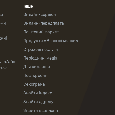
Інше
зи
Онлайн-сервіси
еми
Онлайн-передплата
Поштовий маркет
іжні
Продукти «Власної марки»
Страхові послуги
Періодичні медіа
ь та/або
Для видавців
рток
Посткросинг
Секограма
Знайти індекс
Знайти адресу
Знайти відділення