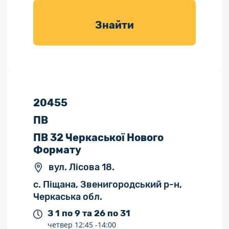
товарів для
саду
Знайти
20455
ПВ
ПВ 32 Черкаської Нового
Формату
вул. Лісова 18.
с. Піщана, Звенигородський р-н,
Черкаська обл.
З 1 по 9 та 26 по 31
четвер
12:45 -
14:00