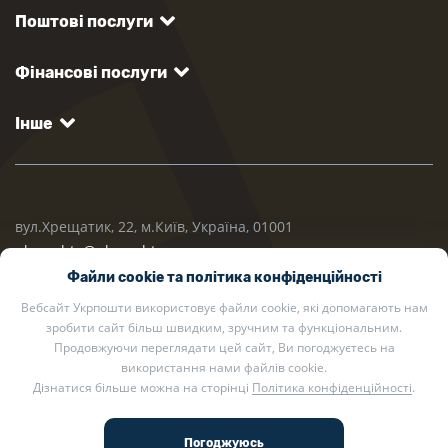
Поштові послуги
Фінансові послуги
Інше
вул.Хрещатик, 22, м.Київ, Україна, 01001
ukrposhta@ukrposhta.ua
Файли cookie та політика конфіденційності
Вебсайт Укрпошти використовує файли cookie, які допомагають нам
зробити сайт більш швидким, зручним та функціональним.
Продовжуючи переглядати цей сайт, Ви погоджуєтесь на
використання нами файлів cookie.
Дізнатися більше можна на сторінці
Політика конфіденційності
.
2002 — 2026 Укрпошта. Всі права захищено.