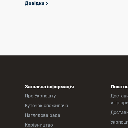
Довідка
Загальна інформація
Поштов
Про Укрпошту
Достав
«Пріор
Куточок споживача
Достав
Наглядова рада
Укрпош
Керівництво