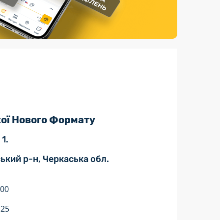
Страхові послуги
Каталог «Укрпошта Маркет»
кої Нового Формату
1.
ський р-н, Черкаська обл.
:00
:25