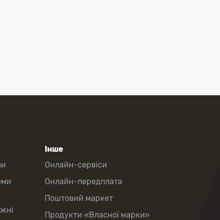
Інше
зи
Онлайн-сервіси
еми
Онлайн-передплата
Поштовий маркет
іжні
Продукти «Власної марки»