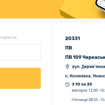
ція (рекламація)
Валютно-обмінні операції
 індексом
20331
ПВ
ПВ 109 Черкась
вул. Дерев'янка 
с. Косенівка, Уман
З 10 по 25
вівторок
12:00 -
16
п’ятниця
08:55 -
15