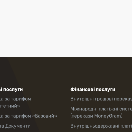
і послуги
Фінансові послуги
ка за тарифом
Внутрішні грошові перека
итетний»
Міжнародні платіжні сист
ка за тарифом «Базовий»
(перекази MoneyGram)
та Документи
Внутрішньодержавні плат