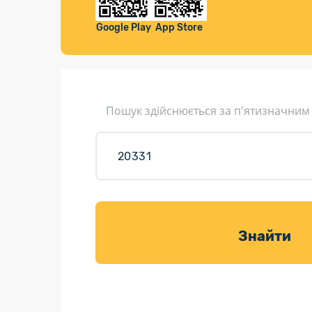
Компенса
Листи та листівки
Google Play
App Store
Кур’єрська доставка
Паковання
Доставка з інтернет-магазинів
Пошук здійснюється за п'ятизначним
Доставка товарів для саду
Знайти