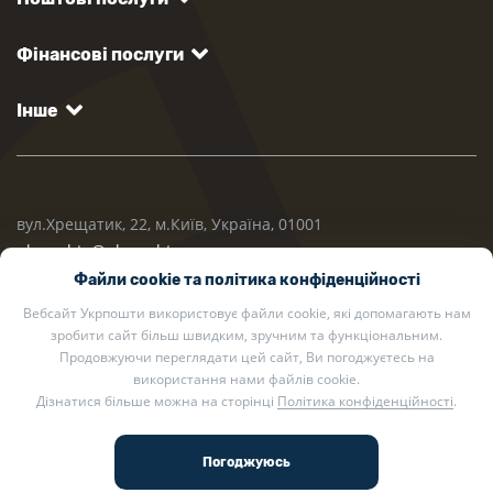
Фінансові послуги
Інше
вул.Хрещатик, 22, м.Київ, Україна, 01001
ukrposhta@ukrposhta.ua
Файли cookie та політика конфіденційності
Вебсайт Укрпошти використовує файли cookie, які допомагають нам
зробити сайт більш швидким, зручним та функціональним.
Продовжуючи переглядати цей сайт, Ви погоджуєтесь на
використання нами файлів cookie.
Дізнатися більше можна на сторінці
Політика конфіденційності
.
2002 — 2026 Укрпошта. Всі права захищено.
Політика конфіденційності
.