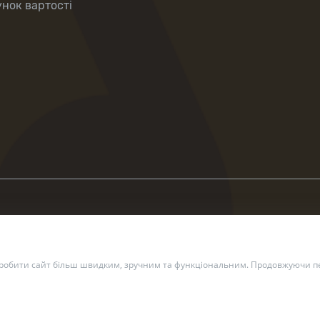
нок вартості
зробити сайт більш швидким, зручним та функціональним. Продовжуючи пе
2 — 2026 Укрпошта. Всі права захищено.
Політика конфіденційн