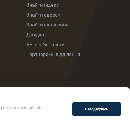
Знайти індекс
Знайти адресу
Знайти відділення
Довідка
API від Укрпошти
Партнерські відділення
реглядати цей сайт, Ви
ості
.