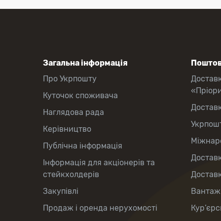
Загальна інформація
Поштов
Про Укрпошту
Достав
«Пріор
Куточок споживача
Достав
Наглядова рада
Укрпош
Керівництво
Міжнаро
Публічна інформація
Доставк
Інформація для акціонерів та
стейкхолдерів
Доставк
Закупівлі
Вантаж
Продаж і оренда нерухомості
Кур’єрс