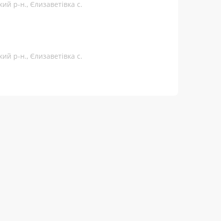
ий р-н., Єлизаветівка с.
ий р-н., Єлизаветівка с.