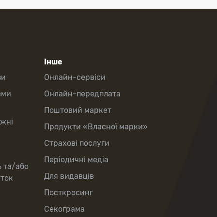
Інше
зи
Онлайн-сервіси
еми
Онлайн-передплата
Поштовий маркет
іжні
Продукти «Власної марки»
Страхові послуги
Періодичні медіа
ь та/або
Для видавців
рток
Посткросинг
Секограма