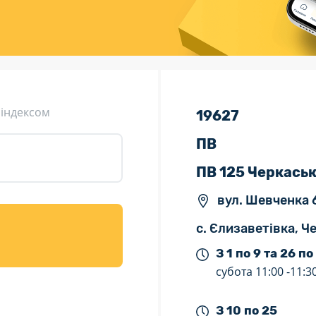
ція (рекламація)
Валютно-обмінні операції
 індексом
19627
ПВ
ПВ 125 Черкась
вул. Шевченка 6
с. Єлизаветівка, Ч
З 1 по 9 та 26 по
субота
11:00 -
11:3
З 10 по 25