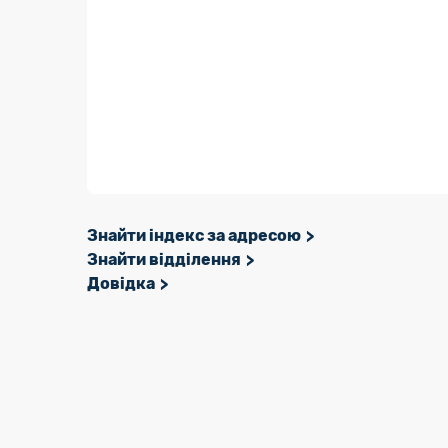
Знайти індекс за адресою
Знайти відділення
Довідка