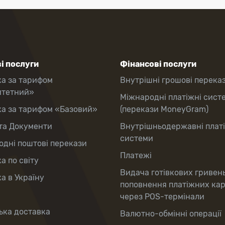
і послуги
Фінансові послуги
ка за тарифом
Внутрішні грошові перека
итетний»
Міжнародні платіжні сист
ка за тарифом «Базовий»
(перекази MoneyGram)
та Документи
Внутрішньодержавні плат
системи
дні поштові перекази
Платежі
а по світу
Видача готівкових гривен
а в Україну
поповнення платіжних ка
через POS-термінали
ька доставка
Валютно-обмінні операції