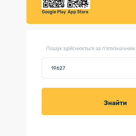
Компенса
Листи та листівки
Google Play
App Store
Кур’єрська доставка
Паковання
Доставка з інтернет-магазинів
Пошук здійснюється за п'ятизначним
Доставка товарів для саду
Знайти