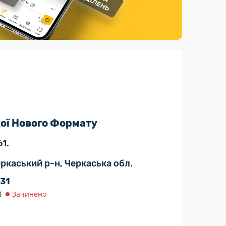
Страхові послуги
Каталог «Укрпошта Маркет»
кої Нового Формату
1.
еркаський р-н, Черкаська обл.
 31
0
Зачинено