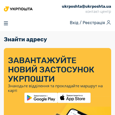
ukrposhta@ukrposhta.ua
Головна
контакт-центр
Маркет
Вхід /
Реєстрація
Аптека
Трекінг
Знайти адресу
Поштові послуги
Сервіси
Фінансові послуги
Посилки
Інформація для
Послуги
Фінансові
Спеціальні
Партнерські відділення
Вантаж
Послуги
Продукти
покупців
послуги
поштові
Доставка за
Калькулятор
Внутрішні грошові
Доставка за
Інше
«Власної
штемпелі
тарифом
перекази
ЗАВАНТАЖУЙТЕ
кордон
Тематичнi плани
Передплата
Тарифи
Оформити
постійної
марки»
«Пріоритетний»
випуску
журналів та
відправлення
Міжнародні платіжн
НОВИЙ ЗАСТОСУНОК
Листи та
дії
Відділення
продукції
газет
Доставка за
системи (перекази
Докладніше
документи
Знайти індекс
УКРПОШТИ
Журнал
тарифом
MoneyGram)
Філателія
Філателістичний
Кур’єрські
Знайти адресу
«Філателія
«Базовий»
Знаходьте відділення та прокладайте маршрут на
абонемент
послуги
Внутрішньодержав
України»
Кар’єра
карті
Укрпошта
платіжні системи
Знайти
Поштові марки
Алея
Документи
відділення
Для бізнесу
України
Платежі
поштових
воєнного часу
Міжнародні
Трекінг
Видача готівкових
марок
поштові