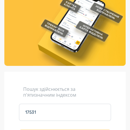
Порядок подачі
гривень та/або
Переадресація
Марки
перекази
пропозицій
поповнення
відправлення
світу на
Доставка по
платіжних карток
Компенсація
підтримку
світу
через POS-
(рекламація)
України
термінали
Доставка в
Україну
Валютно-обмінні
операції
Вантаж
Листи та
листівки
Кур’єрська
доставка
Пошук здійснюється за
Паковання
п'ятизначним індексом
Доставка з
інтернет-
магазинів
Доставка