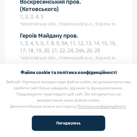
Воскресенський пров.
(Котовського)
1, 2, 3, 4, 5
Чернігівська обл., Ніжинський р-н., Борзна м.
Героїв Майдану пров.
1, 3, 4, 5, 6, 7, 8, 9, 9А, 11, 12, 13, 14, 15, 16,
17, 18, 19, 20, 21, 22, 24, 24А, 26, 28
Чернігівська обл., Ніжинський р-н., Борзна м.
Забіли пров.
(Комуністичний)
Файли cookie та політика конфіденційності
1, 2, 3, 4, 5, 6, 7, 8, 9, 10, 11, 12, 13, 14, 15,
Вебсайт Укрпошти використовує файли cookie, які допомагають нам
16, 17, 18, 19, 20, 21, 22, 23, 24
зробити сайт більш швидким, зручним та функціональним.
Чернігівська обл., Ніжинський р-н., Борзна м.
Продовжуючи переглядати цей сайт, Ви погоджуєтесь на
використання нами файлів cookie.
Київський пров.
Дізнатися більше можна на сторінці
Політика конфіденційності
.
2, 3, 4, 5, 6, 7, 7А, 8, 9, 9А, 10, 11, 11А, 12,
13, 14, 16, 18, 19, 21, 22, 23, 23Б, 24, 26,
29А
Чернігівська обл., Ніжинський р-н., Борзна м.