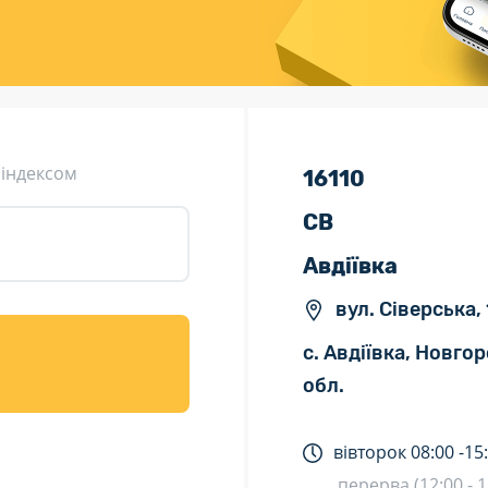
ція (рекламація)
Валютно-обмінні операції
 індексом
16110
СВ
Авдіївка
вул. Сіверська, 
с. Авдіївка, Новго
обл.
вівторок
08:00 -
15
перерва (12:00 - 1