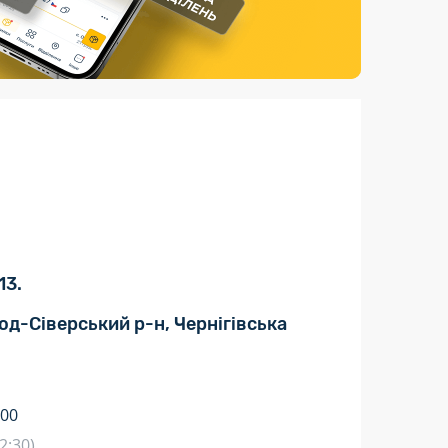
Страхові послуги
Каталог «Укрпошта Маркет»
13.
род-Сіверський р-н, Чернігівська
:00
2:30)