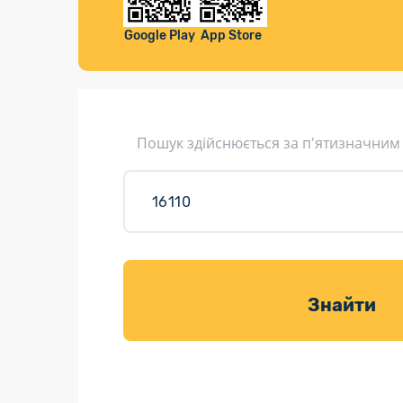
Компенса
Листи та листівки
Google Play
App Store
Кур’єрська доставка
Паковання
Доставка з інтернет-магазинів
Пошук здійснюється за п'ятизначним
Доставка товарів для саду
Знайти