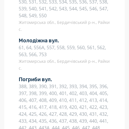
530, 531, 532, 533, 534, 535, 536, 537, 538,
539, 540, 541, 542, 543, 544, 545, 546, 547,
548, 549, 550
Житомирська обл., Бердичівський р-н., Райки
с.
Молодіжна вул.
61, 64, 556А, 557, 558, 559, 560, 561, 562,
563, 566, 753
Житомирська обл., Бердичівський р-н., Райки
с.
Погриби вул.
388, 389, 390, 391, 392, 393, 394, 395, 396,
397, 398, 399, 400, 401, 402, 403, 404, 405,
406, 407, 408, 409, 410, 411, 412, 413, 414,
415, 416, 417, 418, 419, 420, 421, 422, 423,
424, 425, 426, 427, 428, 429, 430, 431, 432,
433, 434, 435, 436, 437, 438, 439, 440, 441,
442, 443, 443А, 444, 445, 446, 447, 448,