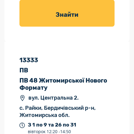
товарів для
саду
Знайти
13333
ПВ
ПВ 48 Житомирської Нового
Формату
вул. Центральна 2.
с. Райки, Бердичівський р-н,
Житомирська обл.
З 1 по 9 та 26 по 31
вівторок
12:20 -
14:50