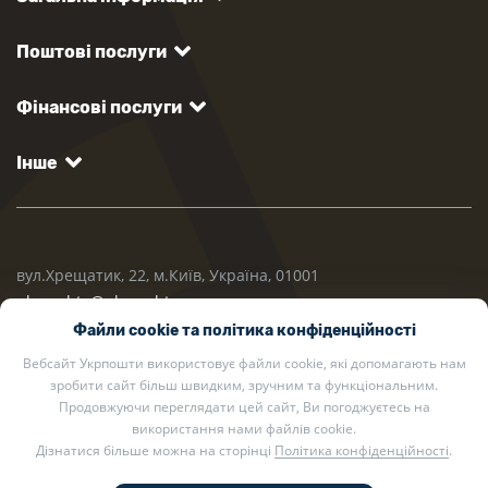
Поштові послуги
Фінансові послуги
Інше
вул.Хрещатик, 22, м.Київ, Україна, 01001
ukrposhta@ukrposhta.ua
Файли cookie та політика конфіденційності
Вебсайт Укрпошти використовує файли cookie, які допомагають нам
зробити сайт більш швидким, зручним та функціональним.
Продовжуючи переглядати цей сайт, Ви погоджуєтесь на
використання нами файлів cookie.
Дізнатися більше можна на сторінці
Політика конфіденційності
.