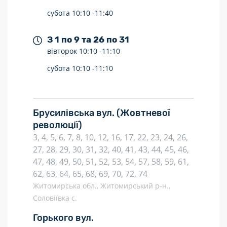
субота
10:10 -
11:40
З 1 по 9 та 26 по 31
вівторок
10:10 -
11:10
субота
10:10 -
11:10
Брусилівська вул.
(Жовтневої
революції)
3, 4, 5, 6, 7, 8, 10, 12, 16, 17, 22, 23, 24, 26,
27, 28, 29, 30, 31, 32, 40, 41, 43, 44, 45, 46,
47, 48, 49, 50, 51, 52, 53, 54, 57, 58, 59, 61,
62, 63, 64, 65, 68, 69, 70, 72, 74
Житомирська обл., Житомирський р-н.,
Соловіївка с.
Горького вул.