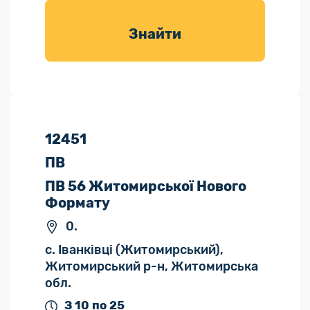
товарів для
саду
Знайти
12451
ПВ
ПВ 56 Житомирської Нового
Формату
0.
с. Іванківці (Житомирський),
Житомирський р-н, Житомирська
обл.
З 10 по 25