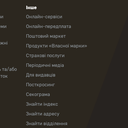
Інше
зи
Онлайн-сервіси
еми
Онлайн-передплата
Поштовий маркет
іжні
Продукти «Власної марки»
Страхові послуги
Періодичні медіа
ь та/або
Для видавців
рток
Посткросинг
Секограма
Знайти індекс
Знайти адресу
Знайти відділення