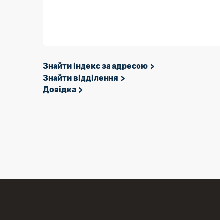
Знайти індекс за адресою
Знайти відділення
Довідка