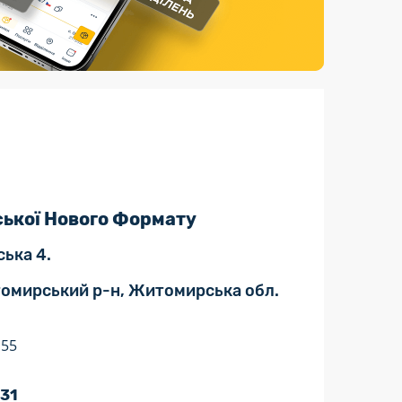
Страхові послуги
Каталог «Укрпошта Маркет»
ької Нового Формату
ська 4.
томирський р-н, Житомирська обл.
:55
 31