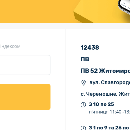
ція (рекламація)
Валютно-обмінні операції
 індексом
12438
ПВ
ПВ 52 Житомирс
вул. Славгород
с. Черемошне, Жи
З 10 по 25
п’ятниця
11:40 -
13
З 1 по 9 та 26 по