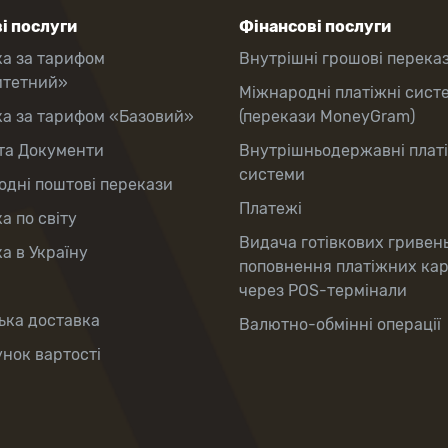
і послуги
Фінансові послуги
ка за тарифом
Внутрішні грошові перека
итетний»
Міжнародні платіжні сист
ка за тарифом «Базовий»
(перекази MoneyGram)
та Документи
Внутрішньодержавні плат
системи
дні поштові перекази
Платежі
а по світу
Видача готівкових гривен
а в Україну
поповнення платіжних ка
через POS-термінали
ька доставка
Валютно-обмінні операції
нок вартості