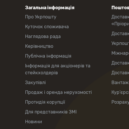
Загальна інформація
Поштов
Про Укрпошту
Достав
«Пріор
Куточок споживача
Достав
Наглядова рада
Укрпош
Керівництво
Міжнаро
Публічна інформація
Доставк
Інформація для акціонерів та
стейкхолдерів
Доставк
Закупівлі
Вантаж
Продаж і оренда нерухомості
Кур’єрс
Протидія корупції
Розраху
Для представників ЗМІ
Новини