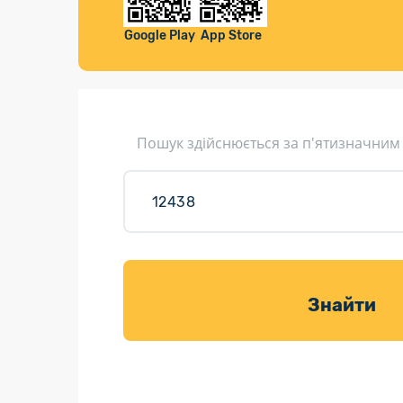
Компенса
Листи та листівки
Google Play
App Store
Кур’єрська доставка
Паковання
Доставка з інтернет-магазинів
Пошук здійснюється за п'ятизначним
Доставка товарів для саду
Знайти