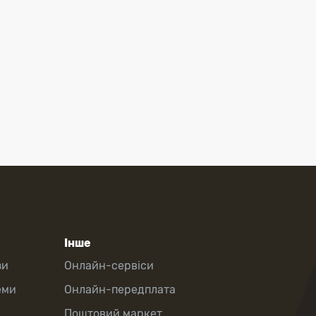
Інше
зи
Онлайн-сервіси
еми
Онлайн-передплата
Поштовий маркет