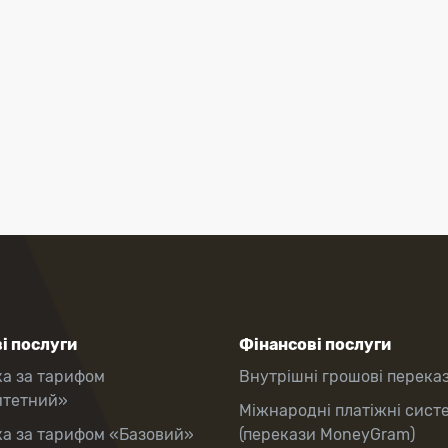
і послуги
Фінансові послуги
ка за тарифом
Внутрішні грошові перека
итетний»
Міжнародні платіжні сист
ка за тарифом «Базовий»
(перекази MoneyGram)