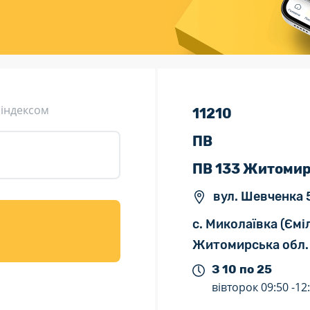
ція (рекламація)
Валютно-обмінні операції
 індексом
11210
ПВ
ПВ 133 Житомир
вул. Шевченка 
с. Миколаївка (Ємі
Житомирська обл.
З 10 по 25
вівторок
09:50 -
12