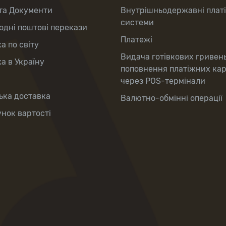
та Документи
Внутрішньодержавні плат
системи
дні поштові перекази
Платежі
а по світу
Видача готівкових гривен
а в Україну
поповнення платіжних ка
через POS-термінали
ька доставка
Валютно-обмінні операції
нок вартості