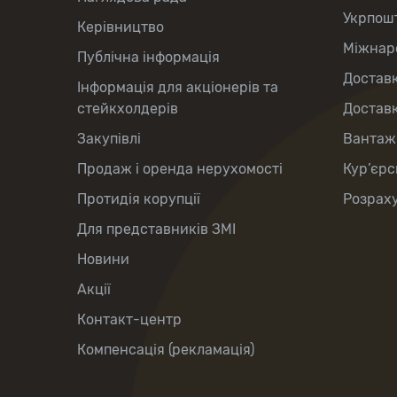
Укрпош
Керівництво
Міжнаро
Публічна інформація
Доставк
Інформація для акціонерів та
стейкхолдерів
Доставк
Закупівлі
Вантаж
Продаж і оренда нерухомості
Кур’єрс
Протидія корупції
Розраху
Для представників ЗМІ
Новини
Акції
Контакт-центр
Компенсація (рекламація)