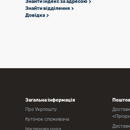
Знайти індекс за адресою
Знайти відділення
Довідка
Загальна інформація
Поштов
Про Укрпошту
Достав
«Пріор
Куточок споживача
Достав
Наглядова рада