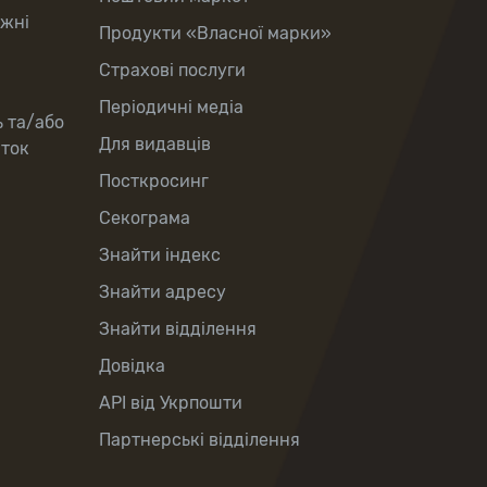
іжні
Продукти «Власної марки»
Страхові послуги
Періодичні медіа
ь та/або
Для видавців
рток
Посткросинг
Секограма
Знайти індекс
Знайти адресу
Знайти відділення
Довідка
API від Укрпошти
Партнерські відділення