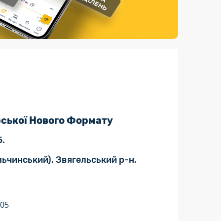
Страхові послуги
Каталог «Укрпошта Маркет»
ської Нового Формату
5.
льчинський), Звягельський р-н,
:05