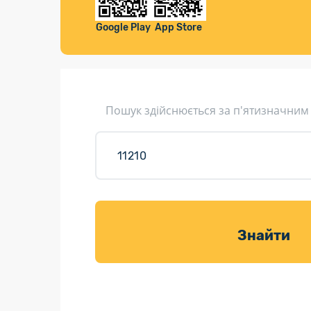
Компенса
Листи та листівки
Google Play
App Store
Кур’єрська доставка
Паковання
Доставка з інтернет-магазинів
Пошук здійснюється за п'ятизначним
Доставка товарів для саду
Знайти