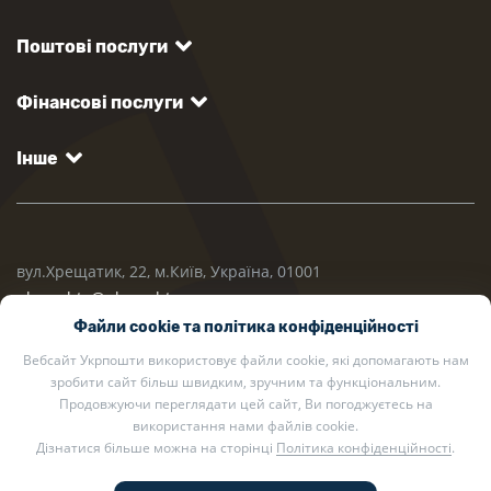
Поштові послуги
Фінансові послуги
Інше
вул.Хрещатик, 22, м.Київ, Україна, 01001
ukrposhta@ukrposhta.ua
Файли cookie та політика конфіденційності
Вебсайт Укрпошти використовує файли cookie, які допомагають нам
зробити сайт більш швидким, зручним та функціональним.
Продовжуючи переглядати цей сайт, Ви погоджуєтесь на
використання нами файлів cookie.
Дізнатися більше можна на сторінці
Політика конфіденційності
.