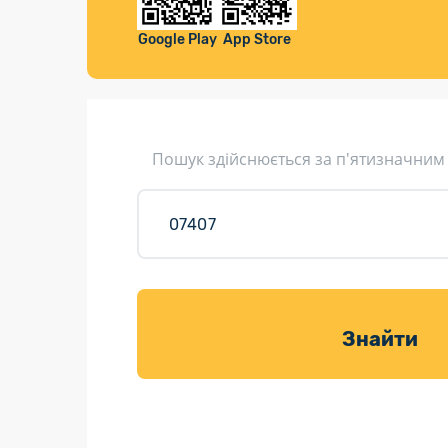
Компенса
Листи та листівки
Google Play
App Store
Кур’єрська доставка
Паковання
Доставка з інтернет-магазинів
Пошук здійснюється за п'ятизначним
Доставка товарів для саду
Знайти