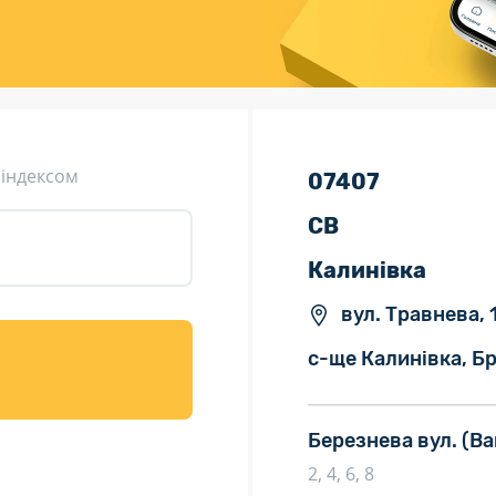
ція (рекламація)
Валютно-обмінні операції
 індексом
07407
СВ
Калинівка
вул. Травнева, 
с-ще Калинівка, Бр
Березнева вул.
(Ва
2, 4, 6, 8