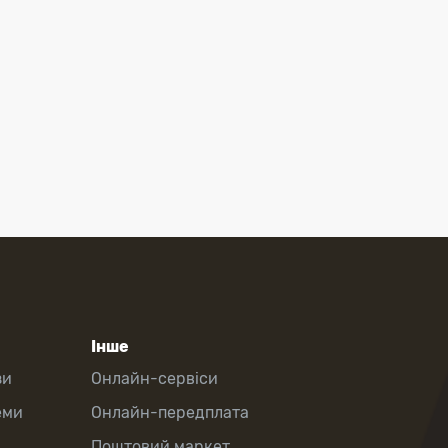
Інше
зи
Онлайн-сервіси
еми
Онлайн-передплата
Поштовий маркет