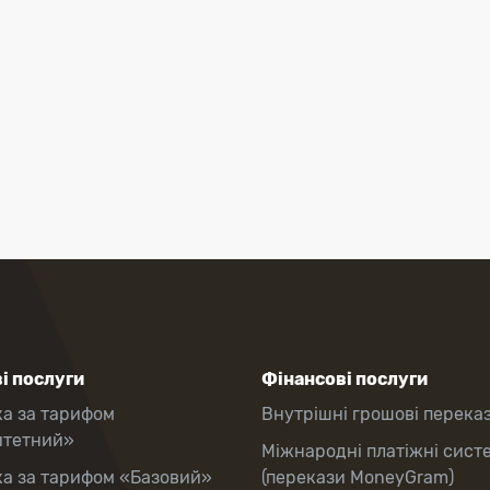
і послуги
Фінансові послуги
ка за тарифом
Внутрішні грошові перека
итетний»
Міжнародні платіжні сист
ка за тарифом «Базовий»
(перекази MoneyGram)