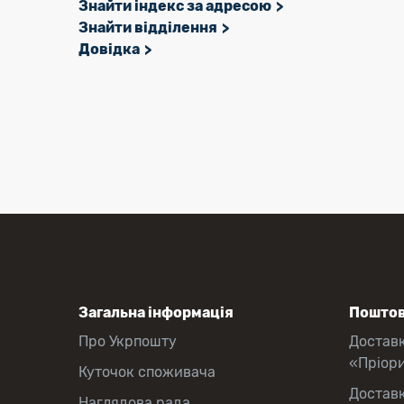
Знайти індекс за адресою
Знайти відділення
Довідка
Загальна інформація
Поштов
Про Укрпошту
Достав
«Пріор
Куточок споживача
Достав
Наглядова рада