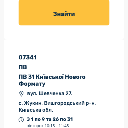
товарів для
саду
Знайти
07341
ПВ
ПВ 31 Київської Нового
Формату
вул. Шевченка 27.
с. Жукин, Вишгородський р-н,
Київська обл.
З 1 по 9 та 26 по 31
вівторок
10:15 -
11:45