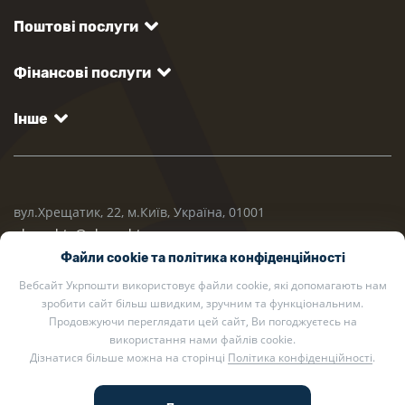
Поштові послуги
Фінансові послуги
Інше
вул.Хрещатик, 22, м.Київ, Україна, 01001
ukrposhta@ukrposhta.ua
Файли cookie та політика конфіденційності
Вебсайт Укрпошти використовує файли cookie, які допомагають нам
зробити сайт більш швидким, зручним та функціональним.
Продовжуючи переглядати цей сайт, Ви погоджуєтесь на
використання нами файлів cookie.
Дізнатися більше можна на сторінці
Політика конфіденційності
.
2002 — 2026 Укрпошта. Всі права захищено.