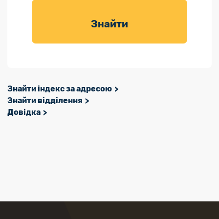
товарів для
саду
Знайти
Знайти індекс за адресою
Знайти відділення
Довідка