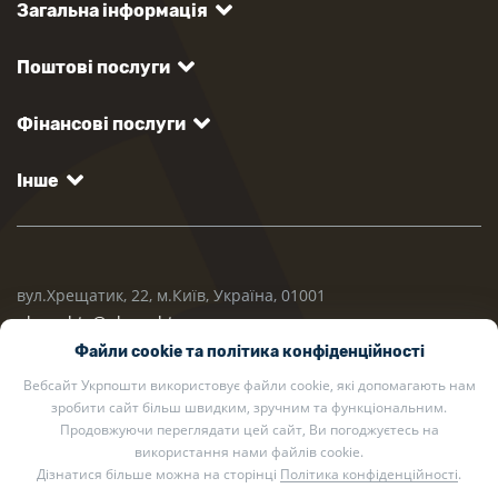
Загальна інформація
Поштові послуги
Фінансові послуги
Інше
вул.Хрещатик, 22, м.Київ, Україна, 01001
ukrposhta@ukrposhta.ua
Файли cookie та політика конфіденційності
Вебсайт Укрпошти використовує файли cookie, які допомагають нам
зробити сайт більш швидким, зручним та функціональним.
Продовжуючи переглядати цей сайт, Ви погоджуєтесь на
використання нами файлів cookie.
Дізнатися більше можна на сторінці
Політика конфіденційності
.